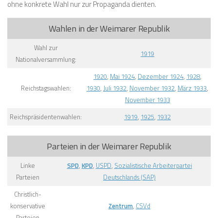
ohne konkrete Wahl nur zur Propaganda dienten.
Wahlen in der Weimarer Republik
Wahl zur
1919
Nationalversammlung:
1920
,
Mai 1924
,
Dezember 1924
,
1928
,
Reichstagswahlen:
1930
,
Juli 1932
,
November 1932
,
März 1933
,
November 1933
Reichspräsidentenwahlen:
1919
,
1925
,
1932
Parteien in der Weimarer Republik
Linke
SPD
,
KPD
,
USPD
,
Sozialistische Arbeiterpartei
Parteien
Deutschlands (SAP)
Christlich-
konservative
Zentrum
,
CSVd
Parteien