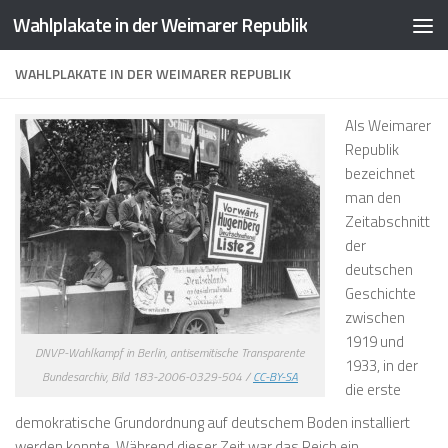
Wahlplakate in der Weimarer Republik
Zum Inhalt springen
WAHLPLAKATE IN DER WEIMARER REPUBLIK
Als
Weimarer
Republik
bezeichnet
man den
Zeitabschnitt
der
deutschen
Geschichte
zwischen
1919 und
DNVP-Wahlkampf in Berlin, antisemitische Transparente
1933, in der
Bundesarchiv, Bild 183-2006-0329-504 /
CC-BY-SA
die erste
demokratische Grundordnung auf deutschem Boden installiert
werden konnte. Während dieser Zeit war das Reich ein