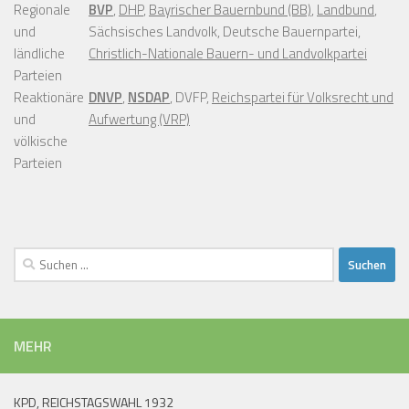
Regionale
BVP
,
DHP
,
Bayrischer Bauernbund (BB)
,
Landbund
,
und
Sächsisches Landvolk, Deutsche Bauernpartei,
ländliche
Christlich-Nationale Bauern- und Landvolkpartei
Parteien
Reaktionäre
DNVP
,
NSDAP
, DVFP,
Reichspartei für Volksrecht und
und
Aufwertung (VRP)
völkische
Parteien
Suchen
nach:
MEHR
KPD, REICHSTAGSWAHL 1932