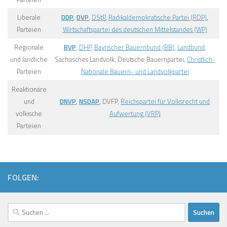
Liberale
DDP
,
DVP
,
DStP
,
Radikaldemokratische Partei (RDP)
,
Parteien
Wirtschaftspartei des deutschen Mittelstandes (WP)
Regionale
BVP
,
DHP
,
Bayrischer Bauernbund (BB)
,
Landbund
,
und ländliche
Sächsisches Landvolk, Deutsche Bauernpartei,
Christlich-
Parteien
Nationale Bauern- und Landvolkpartei
Reaktionäre
und
DNVP
,
NSDAP
, DVFP,
Reichspartei für Volksrecht und
völkische
Aufwertung (VRP)
Parteien
FOLGEN:
Suchen
nach: