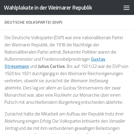
Wahlplakate in der Weimarer Republik
Zum Inhalt springen
DEUTSCHE VOLKSPARTEI (DVP)
Die
Deutsche Volkspartei (DVP)
war eine nationalliberale Partei
der Weimarer Republik, die 1918 die Nachfolge der
Nationalliberalen Partei antrat. Bekannte Politiker waren die
Außenminister und Friedensnobelpreisträger
Gustav
Stresemann
und
Julius Curtius
. Bis auf 1921/22 war die DVP von
1920 bis 1931 durchgängig in den Weimarer Reichsregierungen
vertreten, obwohl sie zunächst die
Weimarer Verfassung
ablehnte. Dies lag vor allem an Gustav Stresemanns der zwar
Monarchist war, aber eine Rückkehr zur Monarchie über einen
Putsch mit anschließendem Bürgerkrieg entschieden ablehnte.
Zunächst hatte die Mitarbeit am Aufbau der Republik trotz ihrer
Ablehnung einigen Erfolg: Die Volkspartei kritisierte den
Versailler
Vertrag
und die mit ihm verbundenen gewaltigen Belastungen