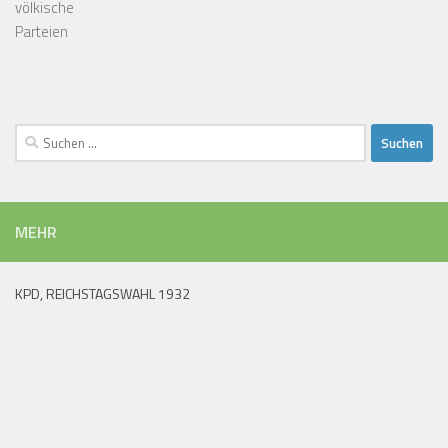
völkische
Parteien
Suchen
nach:
MEHR
KPD, REICHSTAGSWAHL 1932