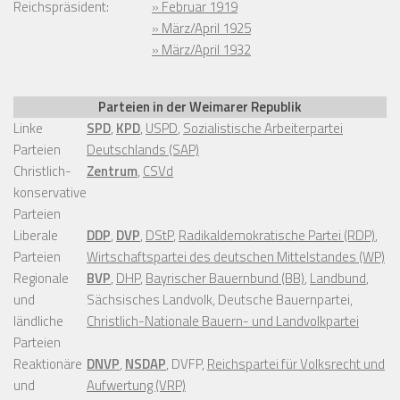
Reichspräsident:
» Februar 1919
» März/April 1925
» März/April 1932
Parteien in der Weimarer Republik
Linke
SPD
,
KPD
,
USPD
,
Sozialistische Arbeiterpartei
Parteien
Deutschlands (SAP)
Christlich-
Zentrum
,
CSVd
konservative
Parteien
Liberale
DDP
,
DVP
,
DStP
,
Radikaldemokratische Partei (RDP)
,
Parteien
Wirtschaftspartei des deutschen Mittelstandes (WP)
Regionale
BVP
,
DHP
,
Bayrischer Bauernbund (BB)
,
Landbund
,
und
Sächsisches Landvolk, Deutsche Bauernpartei,
ländliche
Christlich-Nationale Bauern- und Landvolkpartei
Parteien
Reaktionäre
DNVP
,
NSDAP
, DVFP,
Reichspartei für Volksrecht und
und
Aufwertung (VRP)