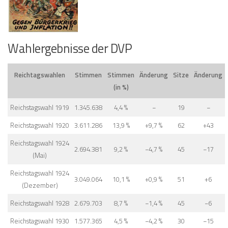
Wahlergebnisse der DVP
Reichtagswahlen
Stimmen
Stimmen
Änderung
Sitze
Änderung
(in %)
Reichstagswahl 1919
1.345.638
4,4 %
−
19
−
Reichstagswahl 1920
3.611.286
13,9 %
+9,7 %
62
+43
Reichstagswahl 1924
2.694.381
9,2 %
−4,7 %
45
−17
(Mai)
Reichstagswahl 1924
3.049.064
10,1 %
+0,9 %
51
+6
(Dezember)
Reichstagswahl 1928
2.679.703
8,7 %
−1,4 %
45
−6
Reichstagswahl 1930
1.577.365
4,5 %
−4,2 %
30
−15