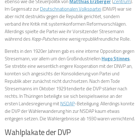
ebenso wie die Steuerpolitik von
Matthias Erzberger
(
Zentrum
).
Im Gegensatz zur
Deutschnationalen Volkspartei
(DNVP) war sie
aber nicht destruktiv gegen die Republik gerichtet, sondern
verband ihre Kritik mit systemkonformen Reformvorschlägen.
Allerdings spielte die Partei wie ihr Vorsitzender Stresemann
während des
Kapp-Putsches
eine wenig republikfreundliche Rolle.
Bereits in den 1920er Jahren gab es eine interne Opposition gegen
Stresemann, vor allem um den Großindustriellen
Hugo Stinnes
.
Sie strebte eine wesentlich engere Kooperation mit der DNVP an,
konnten sich angesichts der Konsolidierung von Partei und
Republik aber zunächst nicht durchsetzen. Nach dem Tode
Stresemanns im Oktober 1929 tendierte die DVP stärker nach
rechts. In Thüringen beteiligte sie sich beispielsweise an der
ersten Landesregierung mit
NSDAP
-Beteiligung. Allerdings konnte
die DVP der Wählerwanderung hin zur NSDAP kaum etwas
entgegen setzen. Die Wahlergebnisse ab 1930 waren vernichtend.
Wahlplakate der DVP