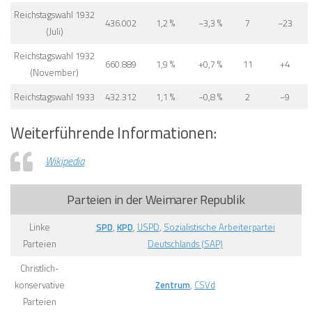
Reichstagswahl 1932
436.002
1,2 %
−3,3 %
7
−23
(Juli)
Reichstagswahl 1932
660.889
1,9 %
+0,7 %
11
+4
(November)
Reichstagswahl 1933
432.312
1,1 %
−0,8 %
2
−9
Weiterführende Informationen:
Wikipedia
Parteien in der Weimarer Republik
Linke
SPD
,
KPD
,
USPD
,
Sozialistische Arbeiterpartei
Parteien
Deutschlands (SAP)
Christlich-
konservative
Zentrum
,
CSVd
Parteien