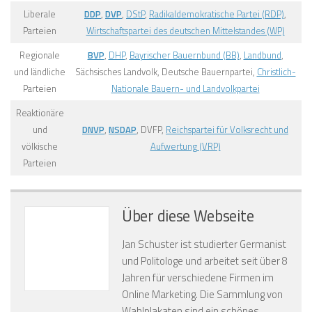
Liberale
DDP
,
DVP
,
DStP
,
Radikaldemokratische Partei (RDP)
,
Parteien
Wirtschaftspartei des deutschen Mittelstandes (WP)
Regionale
BVP
,
DHP
,
Bayrischer Bauernbund (BB)
,
Landbund
,
und ländliche
Sächsisches Landvolk, Deutsche Bauernpartei,
Christlich-
Parteien
Nationale Bauern- und Landvolkpartei
Reaktionäre
und
DNVP
,
NSDAP
, DVFP,
Reichspartei für Volksrecht und
völkische
Aufwertung (VRP)
Parteien
Über diese Webseite
Jan Schuster ist studierter Germanist
und Politologe und arbeitet seit über 8
Jahren für verschiedene Firmen im
Online Marketing. Die Sammlung von
Wahlplakaten sind ein schönes