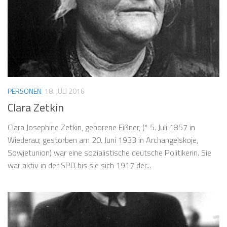
PERSONEN
18. JULI 2016
Clara Zetkin
Clara Josephine Zetkin, geborene Eißner, (* 5. Juli 1857 in
Wiederau; gestorben am 20. Juni 1933 in Archangelskoje,
Sowjetunion) war eine sozialistische deutsche Politikerin. Sie
war aktiv in der SPD bis sie sich 1917 der...