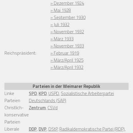
» Dezember 1924
» Mai 1928
» September 1930
» Juli 1932
» November 1932
» März 1933
» November 1933
Reichspräsident:
» Februar 1919
» März/April 1925
» März/April 1932
Parteien in der Weimarer Republik
Linke
SPD
,
KPD
,
USPD
,
Sozialistische Arbeiterpartei
Parteien
Deutschlands (SAP)
Christlich-
Zentrum
,
CSVd
konservative
Parteien
Liberale
DDP
,
DVP
,
DStP
,
Radikaldemokratische Partei (RDP)
,