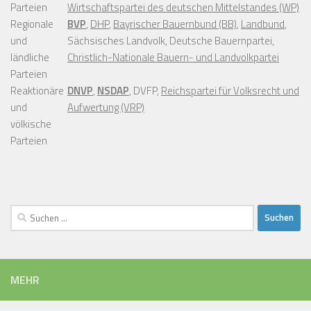
Parteien
Wirtschaftspartei des deutschen Mittelstandes (WP)
Regionale
BVP
,
DHP
,
Bayrischer Bauernbund (BB)
,
Landbund
,
und
Sächsisches Landvolk, Deutsche Bauernpartei,
ländliche
Christlich-Nationale Bauern- und Landvolkpartei
Parteien
Reaktionäre
DNVP
,
NSDAP
, DVFP,
Reichspartei für Volksrecht und
und
Aufwertung (VRP)
völkische
Parteien
Suchen
nach:
MEHR