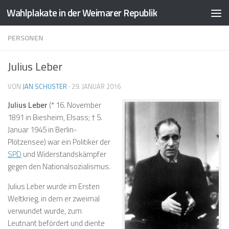
Wahlplakate in der Weimarer Republik
Zum Inhalt springen
PERSONEN
Julius Leber
VON
JAN SCHUSTER
·
29. JANUAR 2016
Julius Leber
(* 16. November
1891 in Biesheim, Elsass; † 5.
Januar 1945 in Berlin-
Plötzensee) war ein Politiker der
SPD
und Widerstandskämpfer
gegen den Nationalsozialismus.
Julius Leber wurde im Ersten
Weltkrieg, in dem er zweimal
verwundet wurde, zum
Leutnant befördert und diente