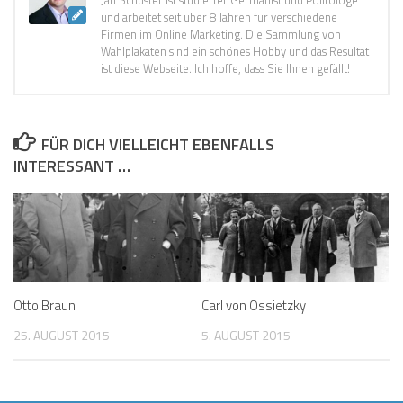
Jan Schuster ist studierter Germanist und Politologe
und arbeitet seit über 8 Jahren für verschiedene
Firmen im Online Marketing. Die Sammlung von
Wahlplakaten sind ein schönes Hobby und das Resultat
ist diese Webseite. Ich hoffe, dass Sie Ihnen gefällt!
FÜR DICH VIELLEICHT EBENFALLS
INTERESSANT …
Otto Braun
Carl von Ossietzky
25. AUGUST 2015
5. AUGUST 2015