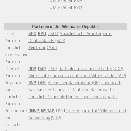
» März/April 1925
» März/April 1932
Parteien in der Weimarer Republik
Linke
SPD
,
KPD
,
USPD
,
Sozialistische Arbeiterpartei
Parteien
Deutschlands (SAP)
Christlich-
Zentrum
,
CSVd
konservative
Parteien
Liberale
DDP
,
DVP
,
DStP
,
Radikaldemokratische Partei (RDP)
,
Parteien
Wirtschaftspartei des deutschen Mittelstandes (WP)
Regionale
BVP
,
DHP
,
Bayrischer Bauernbund (BB)
,
Landbund
,
und
Sächsisches Landvolk, Deutsche Bauernpartei,
ländliche
Christlich-Nationale Bauern- und Landvolkpartei
Parteien
Reaktionäre
DNVP
,
NSDAP
, DVFP,
Reichspartei für Volksrecht und
und
Aufwertung (VRP)
völkische