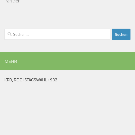
Parteien
Suchen
nach:
MEHR
KPD, REICHSTAGSWAHL 1932