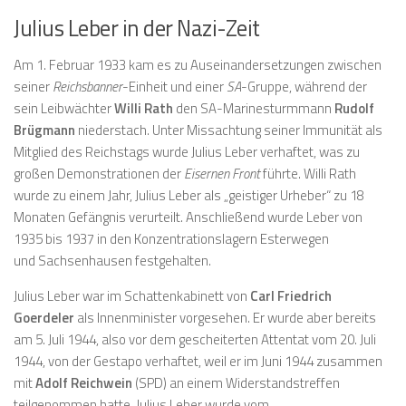
Julius Leber in der Nazi-Zeit
Am 1. Februar 1933 kam es zu Auseinandersetzungen zwischen
seiner
Reichsbanner
-Einheit und einer
SA
-Gruppe, während der
sein Leibwächter
Willi Rath
den SA-Marinesturmmann
Rudolf
Brügmann
niederstach. Unter Missachtung seiner Immunität als
Mitglied des Reichstags wurde Julius Leber verhaftet, was zu
großen Demonstrationen der
Eisernen Front
führte. Willi Rath
wurde zu einem Jahr, Julius Leber als „geistiger Urheber“ zu 18
Monaten Gefängnis verurteilt. Anschließend wurde Leber von
1935 bis 1937 in den Konzentrationslagern Esterwegen
und Sachsenhausen festgehalten.
Julius Leber war im Schattenkabinett von
Carl Friedrich
Goerdeler
als Innenminister vorgesehen. Er wurde aber bereits
am 5. Juli 1944, also vor dem gescheiterten Attentat vom 20. Juli
1944, von der Gestapo verhaftet, weil er im Juni 1944 zusammen
mit
Adolf Reichwein
(SPD) an einem Widerstandstreffen
teilgenommen hatte. Julius Leber wurde vom