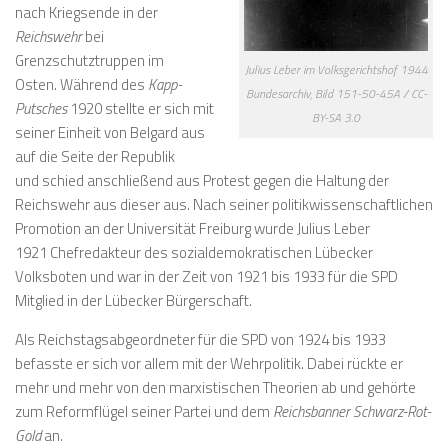
nach Kriegsende in der
Reichswehr
bei
Grenzschutztruppen im
Julius Leber im Volksgerichtshof 1944
Osten. Während des
Kapp-
Bundesarchiv, Bild 151-50-45A / CC-
Putsches
1920 stellte er sich mit
BY-SA 3.0
seiner Einheit von Belgard aus
auf die Seite der Republik
und schied anschließend aus Protest gegen die Haltung der
Reichswehr aus dieser aus. Nach seiner politikwissenschaftlichen
Promotion an der Universität Freiburg wurde Julius Leber
1921 Chefredakteur des sozialdemokratischen
Lübecker
Volksboten
und war in der Zeit von 1921 bis 1933 für die SPD
Mitglied in der Lübecker Bürgerschaft.
Als Reichstagsabgeordneter für die SPD von 1924 bis 1933
befasste er sich vor allem mit der Wehrpolitik. Dabei rückte er
mehr und mehr von den marxistischen Theorien ab und gehörte
zum Reformflügel seiner Partei und dem
Reichsbanner Schwarz-Rot-
Gold
an.