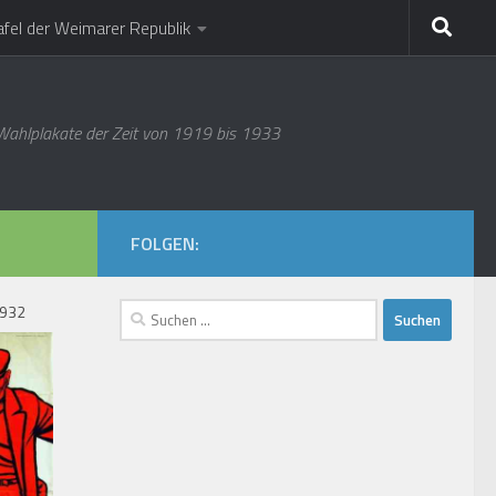
afel der Weimarer Republik
 Wahlplakate der Zeit von 1919 bis 1933
FOLGEN:
Suchen
1932
nach: