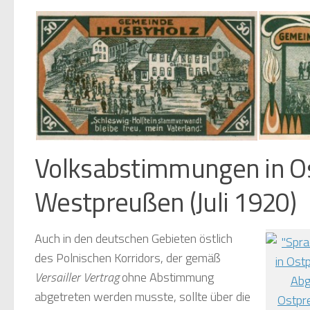
Volksabstimmungen in O
Volksabstimmung in Zone II auf einem zeitgenössischen Notgeldschein, 1921
Westpreußen (Juli 1920)
Auch in den deutschen Gebieten östlich
des Polnischen Korridors, der gemäß
Versailler Vertrag
ohne Abstimmung
abgetreten werden musste, sollte über die