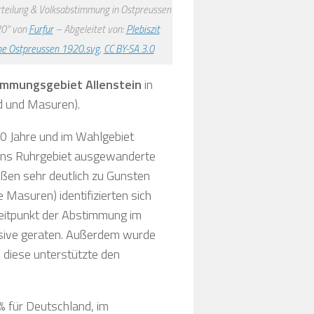
teilung & Volksabstimmung in Ostpreussen
0“ von
Furfur
– Abgeleitet von:
Plebiszit
he Ostpreussen 1920.svg
,
CC BY-SA 3.0
immungsgebiet Allenstein
in
d und Masuren).
20 Jahre und im Wahlgebiet
 ins Ruhrgebiet ausgewanderte
ßen sehr deutlich zu Gunsten
 Masuren) identifizierten sich
Zeitpunkt der Abstimmung im
ensive geraten. Außerdem wurde
 diese unterstützte den
 für Deutschland, im