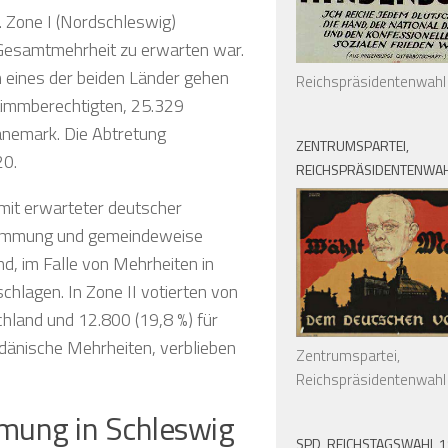
. Zone I (Nordschleswig)
 Gesamtmehrheit zu erwarten war.
 eines der beiden Länder gehen
Reichspräsidentenwahl
timmberechtigten, 25.329
änemark. Die Abtretung
ZENTRUMSPARTEI,
20.
REICHSPRÄSIDENTENWAH
 mit erwarteter deutscher
bstimmung und gemeindeweise
d, im Falle von Mehrheiten in
chlagen. In Zone II votierten von
hland und 12.800 (19,8 %) für
dänische Mehrheiten, verblieben
Zentrumspartei,
Reichspräsidentenwahl
mung in Schleswig
SPD, REICHSTAGSWAHL 