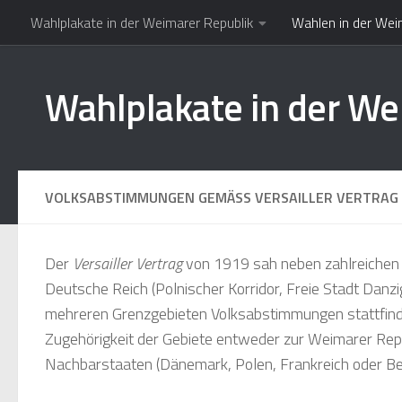
Wahlplakate in der Weimarer Republik
Wahlen in der Wei
Zum Inhalt springen
Wahlplakate in der We
VOLKSABSTIMMUNGEN GEMÄSS VERSAILLER VERTRAG
Der
Versailler Vertrag
von 1919 sah neben zahlreichen 
Deutsche Reich (Polnischer Korridor, Freie Stadt Danzi
mehreren Grenzgebieten
Volksabstimmungen
stattfind
Zugehörigkeit der Gebiete entweder zur Weimarer Rep
Nachbarstaaten (Dänemark, Polen, Frankreich oder Bel