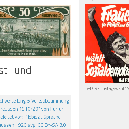
st- und
Volksabstimmung in Zone II auf einem zeitgenössischen Notgeldschein, 1921
SPD, Reichstagswahl 1