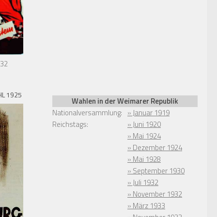
932
L 1925
Wahlen in der Weimarer Republik
Nationalversammlung:
» Januar 1919
Reichstags:
» Juni 1920
» Mai 1924
» Dezember 1924
» Mai 1928
» September 1930
» Juli 1932
» November 1932
» März 1933