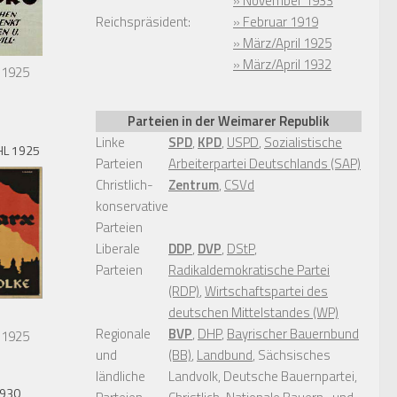
» November 1933
Reichspräsident:
» Februar 1919
» März/April 1925
» März/April 1932
 1925
Parteien in der Weimarer Republik
Linke
SPD
,
KPD
,
USPD
,
Sozialistische
L 1925
Parteien
Arbeiterpartei Deutschlands (SAP)
Christlich-
Zentrum
,
CSVd
konservative
Parteien
Liberale
DDP
,
DVP
,
DStP
,
Parteien
Radikaldemokratische Partei
(RDP)
,
Wirtschaftspartei des
deutschen Mittelstandes (WP)
Regionale
BVP
,
DHP
,
Bayrischer Bauernbund
 1925
und
(BB)
,
Landbund
, Sächsisches
ländliche
Landvolk, Deutsche Bauernpartei,
1930