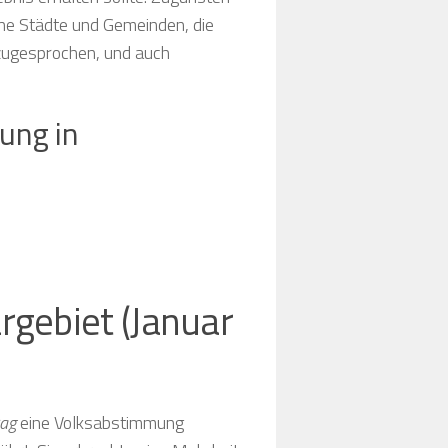
he Städte und Gemeinden, die
 zugesprochen, und auch
ung in
Volksabstimmung Oberschlesien 1921
Volksabstimmung Oberschlesien 1921
Volksabstimmung Oberschlesien 1921
gebiet (Januar
rag
eine Volksabstimmung