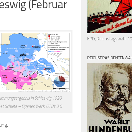
eswig (Februar
KPD, Reichstagswahl 1
REICHSPRÄSIDENTENWAH
immungsergebnis in Schleswig 1920
et Schulte – Eigenes Werk. CC BY 3.0
ung.