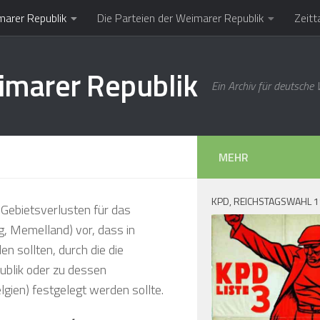
marer Republik
Die Parteien der Weimarer Republik
Zeitt
imarer Republik
Ein Archiv für deutsche
MEHR
KPD, REICHSTAGSWAHL 
Gebietsverlusten für das
g, Memelland) vor, dass in
en sollten, durch die die
ublik oder zu dessen
gien) festgelegt werden sollte.