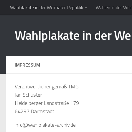
Wahlplakate in der Weimarer Republik
Wahlen in der Wei
Zum Inhalt springen
Wahlplakate in der We
IMPRESSUM
Verantwortlicher gemäß TMG:
Jan Schuster
Heidelberger Landstraße 179
64297 Darmstadt
info@wahlplakate-archiv.de