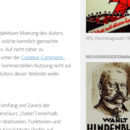
ubjektiven Meinung des Autors.
KPD, Reichstagswahl 1
ls solche kenntlich gemachte
. Auf nicht näher zu
 unter der
Creative-Commons-
REICHSPRÄSIDENTENWAH
r kommerziellen Nutzung nicht zur
utors dieser Website wider.
en Umfang und Zweck der
nd kurz „Daten“) innerhalb
n Webseiten, Funktionen und
 Social Media Profile auf