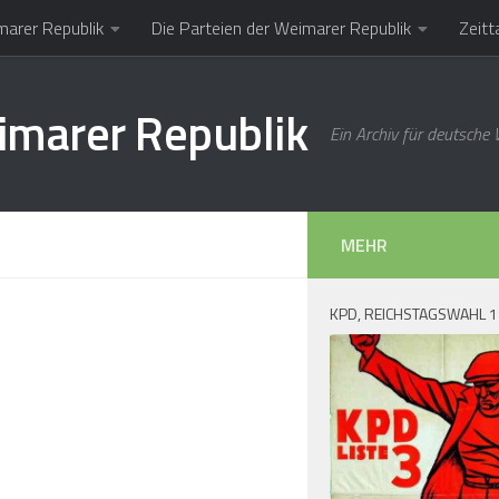
marer Republik
Die Parteien der Weimarer Republik
Zeitt
imarer Republik
Ein Archiv für deutsche
MEHR
KPD, REICHSTAGSWAHL 