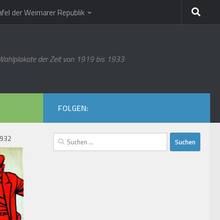
afel der Weimarer Republik
 Wahlplakate der Zeit von 1919 bis 1933
FOLGEN:
Suchen
1932
nach: