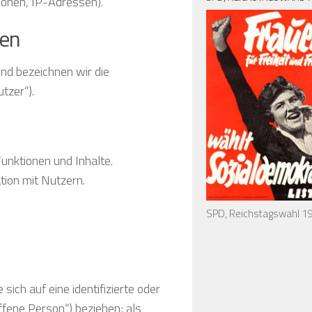
onen, IP-Adressen).
nen
nd bezeichnen wir die
tzer“).
unktionen und Inhalte.
ion mit Nutzern.
SPD, Reichstagswahl 1
ich auf eine identifizierte oder
offene Person“) beziehen; als