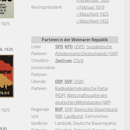
» November 1933
Reichspräsident:
» Februar 1919
» März/April 1925
» März/April 1932
 1925
Parteien in der Weimarer Republik
Linke
SPD
,
KPD
,
USPD
,
Sozialistische
L 1925
Parteien
Arbeiterpartei Deutschlands (SAP)
Christlich-
Zentrum
,
CSVd
konservative
Parteien
Liberale
DDP
,
DVP
,
DStP
,
Parteien
Radikaldemokratische Partei
(RDP)
,
Wirtschaftspartei des
deutschen Mittelstandes (WP)
Regionale
BVP
,
DHP
,
Bayrischer Bauernbund
 1925
und
(BB)
,
Landbund
, Sächsisches
ländliche
Landvolk, Deutsche Bauernpartei,
1930