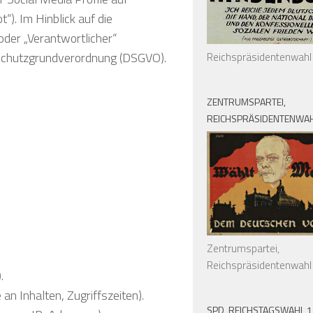
). Im Hinblick auf die
 oder „Verantwortlicher“
enschutzgrundverordnung (DSGVO).
Reichspräsidentenwahl
ZENTRUMSPARTEI,
REICHSPRÄSIDENTENWAH
Zentrumspartei,
Reichspräsidentenwahl
.
n Inhalten, Zugriffszeiten).
SPD, REICHSTAGSWAHL 