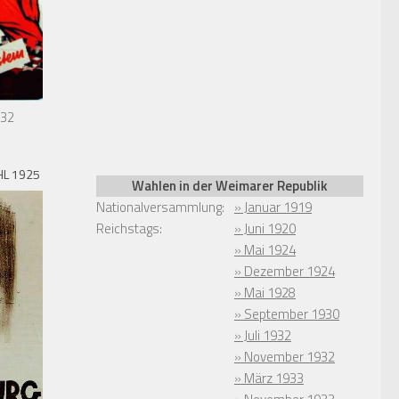
932
L 1925
Wahlen in der Weimarer Republik
Nationalversammlung:
» Januar 1919
Reichstags:
» Juni 1920
» Mai 1924
» Dezember 1924
» Mai 1928
» September 1930
» Juli 1932
» November 1932
» März 1933