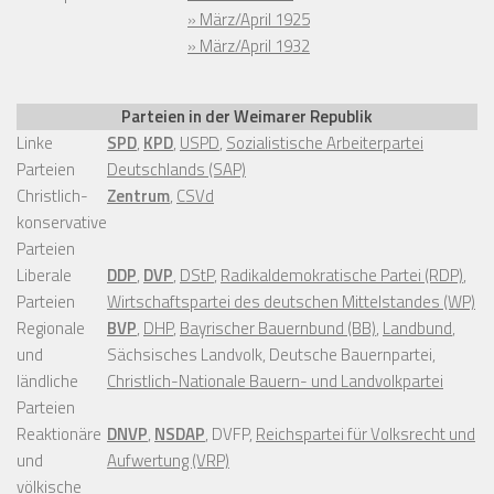
» März/April 1925
» März/April 1932
Parteien in der Weimarer Republik
Linke
SPD
,
KPD
,
USPD
,
Sozialistische Arbeiterpartei
Parteien
Deutschlands (SAP)
Christlich-
Zentrum
,
CSVd
konservative
Parteien
Liberale
DDP
,
DVP
,
DStP
,
Radikaldemokratische Partei (RDP)
,
Parteien
Wirtschaftspartei des deutschen Mittelstandes (WP)
Regionale
BVP
,
DHP
,
Bayrischer Bauernbund (BB)
,
Landbund
,
und
Sächsisches Landvolk, Deutsche Bauernpartei,
ländliche
Christlich-Nationale Bauern- und Landvolkpartei
Parteien
Reaktionäre
DNVP
,
NSDAP
, DVFP,
Reichspartei für Volksrecht und
und
Aufwertung (VRP)
völkische