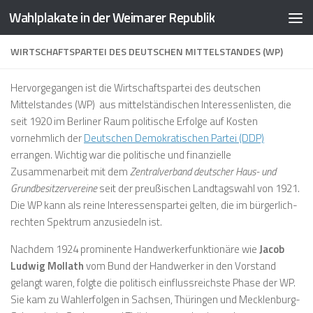
Wahlplakate in der Weimarer Republik
Zum Inhalt springen
WIRTSCHAFTSPARTEI DES DEUTSCHEN MITTELSTANDES (WP)
Hervorgegangen ist die Wirtschaftspartei des deutschen
Mittelstandes (WP) aus mittelständischen Interessenlisten, die
seit 1920 im Berliner Raum politische Erfolge auf Kosten
vornehmlich der
Deutschen Demokratischen Partei (DDP)
errangen. Wichtig war die politische und finanzielle
Zusammenarbeit mit dem
Zentralverband deutscher Haus- und
Grundbesitzervereine
seit der preußischen Landtagswahl von 1921.
Die WP kann als reine Interessenspartei gelten, die im bürgerlich-
rechten Spektrum anzusiedeln ist.
Nachdem 1924 prominente Handwerkerfunktionäre wie
Jacob
Ludwig Mollath
vom Bund der Handwerker in den Vorstand
gelangt waren, folgte die politisch einflussreichste Phase der WP.
Sie kam zu Wahlerfolgen in Sachsen, Thüringen und Mecklenburg-