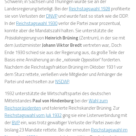
Schwerin; in Sachsen und Thüringen wurde sie an der
Landesregierung beteiligt. Bei der
Reichstagswahl 1928
profitierte
sie von Verlusten der
DNVP
und wurde fast so stark wie die DDP.
In der
Reichstagswahl 1930
verlor die Partei zwar prozentual,
konnte aber die Mandatszahl halten. Sie unterstützte die
Präsidialregierung
von
Heinrich Brüning
(Zentrum), in der sie mit
dem Justizminister
Johann Viktor Bredt
vertreten war,. Doch
Ende 1930 schied sie aus der Regierung aus, da große Teile der
Basis eine Annäherung an die „
nationale Opposition
“ forderten.
Nachdem die Reichstagsfraktion Brüning im Oktober 1931 vor
dem Sturz rettete, verließen viele Mitglieder und Anhänger die
Partei und wechselten zur
NSDAP
.
1932 unterstützte die Wirtschaftspartei des deutschen
Mittelstandes
Paul von Hindenburg
bei der
Wahl zum
Reichspräsidenten
und tolerierte Reichskanzler Brüning. Zur
Reichstagswahl vom Juli 1932
ging sie eine Listenverbindung mit
der
BVP
ein, was trotz gewaltiger Verluste der Partei zwei der
bislang 23 Mandate rettete. Bei der erneuten
Reichstagswahl im