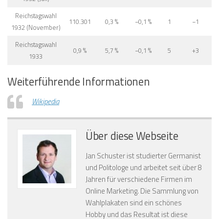
Reichstagswahl
110.301
0,3 %
−0,1 %
1
−1
1932 (November)
Reichstagswahl
0,9 %
5,7 %
−0,1 %
5
+3
1933
Weiterführende Informationen
Wikipedia
Über diese Webseite
Jan Schuster ist studierter Germanist
und Politologe und arbeitet seit über 8
Jahren für verschiedene Firmen im
Online Marketing. Die Sammlung von
Wahlplakaten sind ein schönes
Hobby und das Resultat ist diese