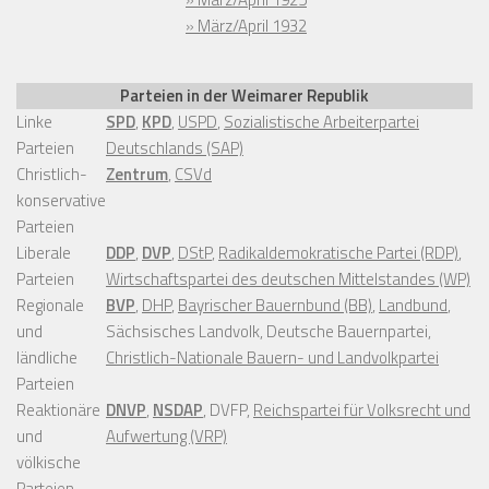
» März/April 1932
Parteien in der Weimarer Republik
Linke
SPD
,
KPD
,
USPD
,
Sozialistische Arbeiterpartei
Parteien
Deutschlands (SAP)
Christlich-
Zentrum
,
CSVd
konservative
Parteien
Liberale
DDP
,
DVP
,
DStP
,
Radikaldemokratische Partei (RDP)
,
Parteien
Wirtschaftspartei des deutschen Mittelstandes (WP)
Regionale
BVP
,
DHP
,
Bayrischer Bauernbund (BB)
,
Landbund
,
und
Sächsisches Landvolk, Deutsche Bauernpartei,
ländliche
Christlich-Nationale Bauern- und Landvolkpartei
Parteien
Reaktionäre
DNVP
,
NSDAP
, DVFP,
Reichspartei für Volksrecht und
und
Aufwertung (VRP)
völkische
Parteien