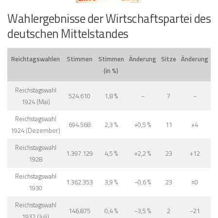
Wahlergebnisse der Wirtschaftspartei des
deutschen Mittelstandes
Reichtagswahlen
Stimmen
Stimmen
Änderung
Sitze
Änderung
(in %)
Reichstagswahl
524.610
1,8 %
−
7
−
1924 (Mai)
Reichstagswahl
694.568
2,3 %
+0,5 %
11
+4
1924 (Dezember)
Reichstagswahl
1.397.129
4,5 %
+2,2 %
23
+12
1928
Reichstagswahl
1.362.353
3,9 %
−0,6 %
23
±0
1930
Reichstagswahl
146.875
0,4 %
−3,5 %
2
−21
1932 (Juli)