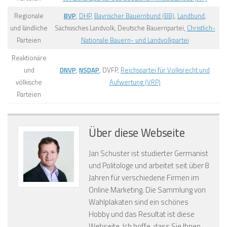
Regionale
BVP
,
DHP
,
Bayrischer Bauernbund (BB)
,
Landbund
,
und ländliche
Sächsisches Landvolk, Deutsche Bauernpartei,
Christlich-
Parteien
Nationale Bauern- und Landvolkpartei
Reaktionäre
und
DNVP
,
NSDAP
, DVFP,
Reichspartei für Volksrecht und
völkische
Aufwertung (VRP)
Parteien
Über diese Webseite
Jan Schuster ist studierter Germanist
und Politologe und arbeitet seit über 8
Jahren für verschiedene Firmen im
Online Marketing. Die Sammlung von
Wahlplakaten sind ein schönes
Hobby und das Resultat ist diese
Webseite. Ich hoffe, dass Sie Ihnen