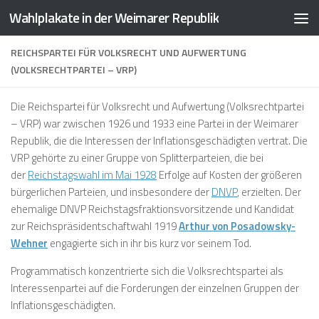
Wahlplakate in der Weimarer Republik
Zum Inhalt springen
REICHSPARTEI FÜR VOLKSRECHT UND AUFWERTUNG
(VOLKSRECHTPARTEI – VRP)
Die
Reichspartei für Volksrecht und Aufwertung (Volksrechtpartei
– VRP)
war zwischen 1926 und 1933 eine Partei in der Weimarer
Republik, die die Interessen der Inflationsgeschädigten vertrat. Die
VRP gehörte zu einer Gruppe von Splitterparteien, die bei
der
Reichstagswahl im Mai 1928
Erfolge auf Kosten der größeren
bürgerlichen Parteien, und insbesondere der
DNVP
, erzielten. Der
ehemalige DNVP Reichstagsfraktionsvorsitzende und Kandidat
zur Reichspräsidentschaftwahl 1919
Arthur von Posadowsky-
Wehner
engagierte sich in ihr bis kurz vor seinem Tod.
Programmatisch konzentrierte sich die Volksrechtspartei als
Interessenpartei auf die Forderungen der einzelnen Gruppen der
Inflationsgeschädigten.