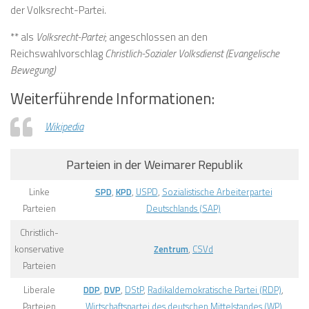
der Volksrecht-Partei.
** als
Volksrecht-Partei
; angeschlossen an den
Reichswahlvorschlag
Christlich-Sozialer Volksdienst (Evangelische
Bewegung)
Weiterführende Informationen:
Wikipedia
Parteien in der Weimarer Republik
Linke
SPD
,
KPD
,
USPD
,
Sozialistische Arbeiterpartei
Parteien
Deutschlands (SAP)
Christlich-
konservative
Zentrum
,
CSVd
Parteien
Liberale
DDP
,
DVP
,
DStP
,
Radikaldemokratische Partei (RDP)
,
Parteien
Wirtschaftspartei des deutschen Mittelstandes (WP)