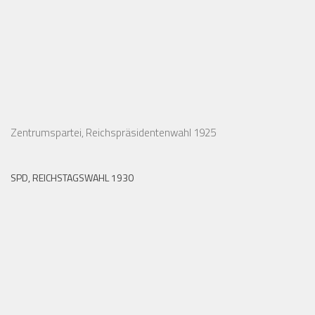
ZENTRUMSPARTEI, REICHSPRÄSIDENTENWAHL 1925
Zentrumspartei, Reichspräsidentenwahl 1925
SPD, REICHSTAGSWAHL 1930