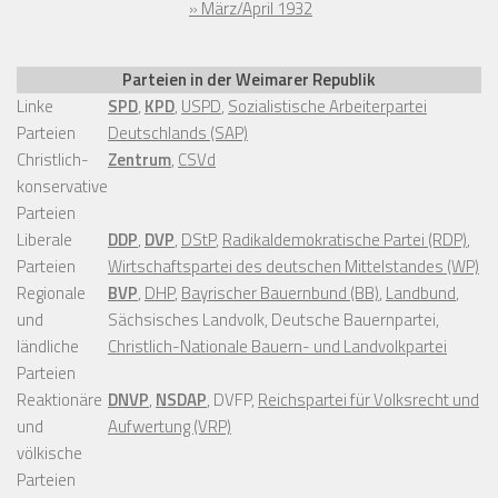
» März/April 1932
Parteien in der Weimarer Republik
Linke
SPD
,
KPD
,
USPD
,
Sozialistische Arbeiterpartei
Parteien
Deutschlands (SAP)
Christlich-
Zentrum
,
CSVd
konservative
Parteien
Liberale
DDP
,
DVP
,
DStP
,
Radikaldemokratische Partei (RDP)
,
Parteien
Wirtschaftspartei des deutschen Mittelstandes (WP)
Regionale
BVP
,
DHP
,
Bayrischer Bauernbund (BB)
,
Landbund
,
und
Sächsisches Landvolk, Deutsche Bauernpartei,
ländliche
Christlich-Nationale Bauern- und Landvolkpartei
Parteien
Reaktionäre
DNVP
,
NSDAP
, DVFP,
Reichspartei für Volksrecht und
und
Aufwertung (VRP)
völkische
Parteien