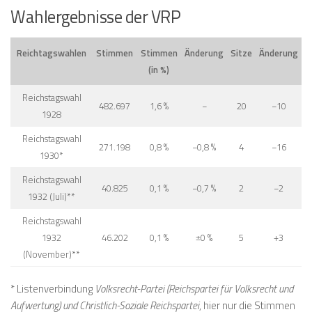
Wahlergebnisse der VRP
Reichtagswahlen
Stimmen
Stimmen
Änderung
Sitze
Änderung
(in %)
Reichstagswahl
482.697
1,6 %
−
20
−10
1928
Reichstagswahl
271.198
0,8 %
−0,8 %
4
−16
1930*
Reichstagswahl
40.825
0,1 %
−0,7 %
2
−2
1932 (Juli)**
Reichstagswahl
1932
46.202
0,1 %
±0 %
5
+3
(November)**
* Listenverbindung
Volksrecht-Partei (Reichspartei für Volksrecht und
Aufwertung) und Christlich-Soziale Reichspartei
, hier nur die Stimmen