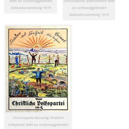
Wahl zur verfassunggebenden
Zentrumspartei, wahrscheinlich Wahl
Nationalversammlung 1919
zur verfassunggebenden
Nationalversammlung 1919
Zentrumspartei (kurzzeitig Christliche
Volkspartei), Wahl zur verfassunggebenden