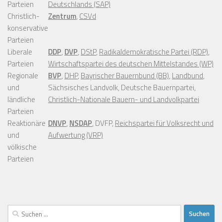
Parteien
Deutschlands (SAP)
Christlich-
Zentrum
,
CSVd
konservative
Parteien
Liberale
DDP
,
DVP
,
DStP
,
Radikaldemokratische Partei (RDP)
,
Parteien
Wirtschaftspartei des deutschen Mittelstandes (WP)
Regionale
BVP
,
DHP
,
Bayrischer Bauernbund (BB)
,
Landbund
,
und
Sächsisches Landvolk, Deutsche Bauernpartei,
ländliche
Christlich-Nationale Bauern- und Landvolkpartei
Parteien
Reaktionäre
DNVP
,
NSDAP
, DVFP,
Reichspartei für Volksrecht und
und
Aufwertung (VRP)
völkische
Parteien
Suchen
nach: