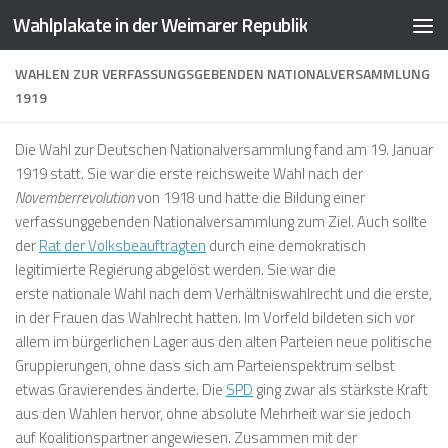
Wahlplakate in der Weimarer Republik
Zum Inhalt springen
WAHLEN ZUR VERFASSUNGSGEBENDEN NATIONALVERSAMMLUNG
1919
Die
Wahl zur Deutschen Nationalversammlung
fand am 19. Januar
1919 statt. Sie war die erste reichsweite Wahl nach der
Novemberrevolution
von 1918 und hatte die Bildung einer
verfassunggebenden Nationalversammlung zum Ziel. Auch sollte
der
Rat der Volksbeauftragten
durch eine demokratisch
legitimierte Regierung abgelöst werden. Sie war die
erste nationale Wahl nach dem Verhältniswahlrecht und die erste,
in der Frauen das Wahlrecht hatten. Im Vorfeld bildeten sich vor
allem im bürgerlichen Lager aus den alten Parteien neue politische
Gruppierungen, ohne dass sich am Parteienspektrum selbst
etwas Gravierendes änderte. Die
SPD
ging zwar als stärkste Kraft
aus den Wahlen hervor, ohne absolute Mehrheit war sie jedoch
auf Koalitionspartner angewiesen. Zusammen mit der