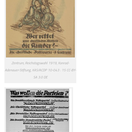
Zentrum, Reichstagswahl 1919, Konrad-
Adenauer-Stiftung, KAS/ACDP 10-043 : 15 CC-BY-
SA 3.0 DE