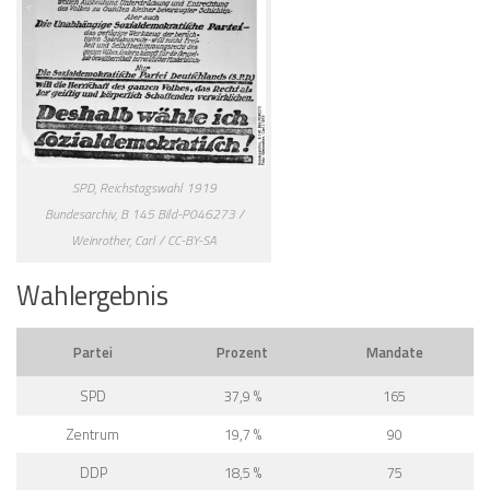
SPD, Reichstagswahl 1919
Bundesarchiv, B 145 Bild-P046273 /
Weinrother, Carl / CC-BY-SA
Wahlergebnis
Partei
Prozent
Mandate
SPD
37,9 %
165
Zentrum
19,7 %
90
DDP
18,5 %
75