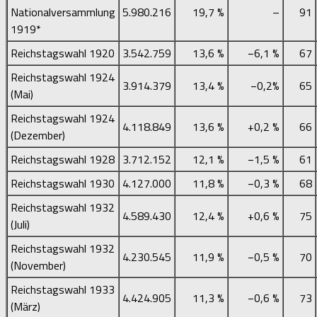
Nationalversammlung
5.980.216
19,7 %
–
91
1919*
Reichstagswahl 1920
3.542.759
13,6 %
−6,1 %
67
Reichstagswahl 1924
3.914.379
13,4 %
−0,2%
65
(Mai)
Reichstagswahl 1924
4.118.849
13,6 %
+0,2 %
66
(Dezember)
Reichstagswahl 1928
3.712.152
12,1 %
−1,5 %
61
Reichstagswahl 1930
4.127.000
11,8 %
−0,3 %
68
Reichstagswahl 1932
4.589.430
12,4 %
+0,6 %
75
(Juli)
Reichstagswahl 1932
4.230.545
11,9 %
−0,5 %
70
(November)
Reichstagswahl 1933
4.424.905
11,3 %
−0,6 %
73
(März)