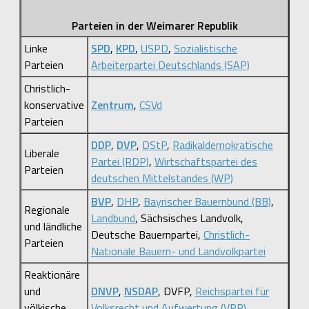
Parteien in der Weimarer Republik
Linke
SPD
,
KPD
,
USPD
,
Sozialistische
Parteien
Arbeiterpartei Deutschlands (SAP)
Christlich-
konservative
Zentrum
,
CSVd
Parteien
DDP
,
DVP
,
DStP
,
Radikaldemokratische
Liberale
Partei (RDP)
,
Wirtschaftspartei des
Parteien
deutschen Mittelstandes (WP)
BVP
,
DHP
,
Bayrischer Bauernbund (BB)
,
Regionale
Landbund
, Sächsisches Landvolk,
und ländliche
Deutsche Bauernpartei,
Christlich-
Parteien
Nationale Bauern- und Landvolkpartei
Reaktionäre
und
DNVP
,
NSDAP
, DVFP,
Reichspartei für
völkische
Volksrecht und Aufwertung (VRP)