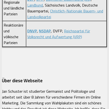
Regionale
Landbund
, Sächsisches Landvolk, Deutsche
und ländliche
Bauernpartei,
Christlich-Nationale Bauern- und
Parteien
Landvolkpartei
Reaktionäre
und
DNVP
,
NSDAP
, DVFP,
Reichspartei für
völkische
Volksrecht und Aufwertung (VRP)
Parteien
Über diese Webseite
Jan Schuster ist studierter Germanist und Politologe und
arbeitet seit über 8 Jahren für verschiedene Firmen im Online
Marketing. Die Sammlung von Wahlplakaten sind ein schönes
Hobby und das Resultat ist diese Webseite. Ich hoffe, dass Sie