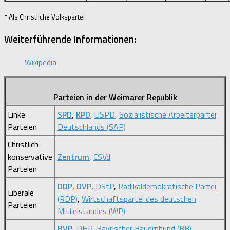
* Als Christliche Volkspartei
Weiterführende Informationen:
Wikipedia
Parteien in der Weimarer Republik
Linke
SPD
,
KPD
,
USPD
,
Sozialistische Arbeiterpartei
Parteien
Deutschlands (SAP)
Christlich-
konservative
Zentrum
,
CSVd
Parteien
DDP
,
DVP
,
DStP
,
Radikaldemokratische Partei
Liberale
(RDP)
,
Wirtschaftspartei des deutschen
Parteien
Mittelstandes (WP)
BVP
,
DHP
,
Bayrischer Bauernbund (BB)
,