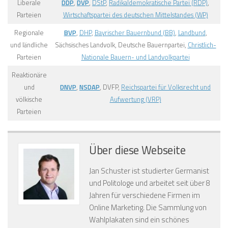
Liberale
DDP
,
DVP
,
DStP
,
Radikaldemokratische Partei (RDP)
,
Parteien
Wirtschaftspartei des deutschen Mittelstandes (WP)
Regionale
BVP
,
DHP
,
Bayrischer Bauernbund (BB)
,
Landbund
,
und ländliche
Sächsisches Landvolk, Deutsche Bauernpartei,
Christlich-
Parteien
Nationale Bauern- und Landvolkpartei
Reaktionäre
und
DNVP
,
NSDAP
, DVFP,
Reichspartei für Volksrecht und
völkische
Aufwertung (VRP)
Parteien
Über diese Webseite
Jan Schuster ist studierter Germanist
und Politologe und arbeitet seit über 8
Jahren für verschiedene Firmen im
Online Marketing. Die Sammlung von
Wahlplakaten sind ein schönes