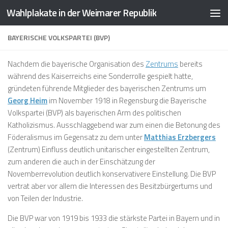
Wahlplakate in der Weimarer Republik
Zum Inhalt springen
BAYERISCHE VOLKSPARTEI (BVP)
Nachdem die bayerische Organisation des
Zentrums
bereits
während des Kaiserreichs eine Sonderrolle gespielt hatte,
gründeten führende Mitglieder des bayerischen Zentrums um
Georg Heim
im November 1918 in Regensburg die
Bayerische
Volkspartei
(
BVP
) als bayerischen Arm des politischen
Katholizismus. Ausschlaggebend war zum einen die Betonung des
Föderalismus im Gegensatz zu dem unter
Matthias Erzbergers
(Zentrum) Einfluss deutlich unitarischer eingestellten Zentrum,
zum anderen die auch in der Einschätzung der
Novemberrevolution deutlich konservativere Einstellung. Die BVP
vertrat aber vor allem die Interessen des Besitzbürgertums und
von Teilen der Industrie.
Die BVP war von 1919 bis 1933 die stärkste Partei in Bayern und in