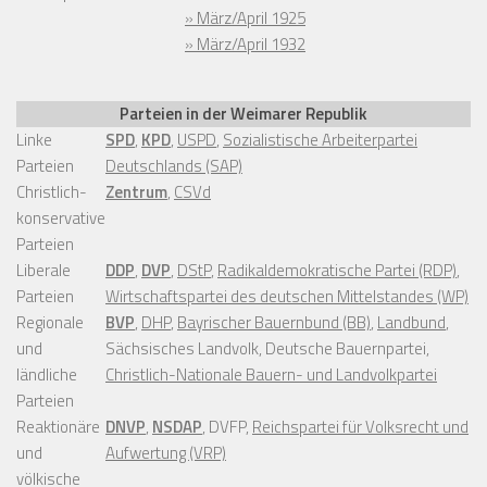
» März/April 1925
» März/April 1932
Parteien in der Weimarer Republik
Linke
SPD
,
KPD
,
USPD
,
Sozialistische Arbeiterpartei
Parteien
Deutschlands (SAP)
Christlich-
Zentrum
,
CSVd
konservative
Parteien
Liberale
DDP
,
DVP
,
DStP
,
Radikaldemokratische Partei (RDP)
,
Parteien
Wirtschaftspartei des deutschen Mittelstandes (WP)
Regionale
BVP
,
DHP
,
Bayrischer Bauernbund (BB)
,
Landbund
,
und
Sächsisches Landvolk, Deutsche Bauernpartei,
ländliche
Christlich-Nationale Bauern- und Landvolkpartei
Parteien
Reaktionäre
DNVP
,
NSDAP
, DVFP,
Reichspartei für Volksrecht und
und
Aufwertung (VRP)
völkische