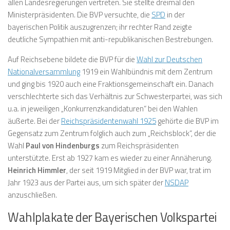
allen Landesregierungen vertreten. Sie stellte dreimal den
Ministerpräsidenten. Die BVP versuchte, die
SPD
in der
bayerischen Politik auszugrenzen; ihr rechter Rand zeigte
deutliche Sympathien mit anti-republikanischen Bestrebungen.
Auf Reichsebene bildete die BVP für die
Wahl zur Deutschen
Nationalversammlung
1919 ein Wahlbündnis mit dem Zentrum
und ging bis 1920 auch eine Fraktionsgemeinschaft ein. Danach
verschlechterte sich das Verhältnis zur Schwesterpartei, was sich
u.a. in jeweiligen „Konkurrenzkandidaturen“ bei den Wahlen
äußerte. Bei der
Reichspräsidentenwahl 1925
gehörte die BVP im
Gegensatz zum Zentrum folglich auch zum „Reichsblock“, der die
Wahl
Paul von Hindenburgs
zum Reichspräsidenten
unterstützte. Erst ab 1927 kam es wieder zu einer Annäherung.
Heinrich Himmler
, der seit 1919 Mitglied in der BVP war, trat im
Jahr 1923 aus der Partei aus, um sich später der
NSDAP
anzuschließen.
Wahlplakate der Bayerischen Volkspartei