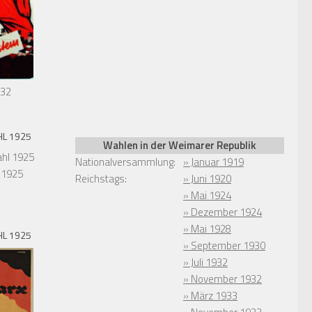
932
L 1925
Wahlen in der Weimarer Republik
Nationalversammlung:
» Januar 1919
 1925
Reichstags:
» Juni 1920
» Mai 1924
» Dezember 1924
» Mai 1928
L 1925
» September 1930
» Juli 1932
» November 1932
» März 1933