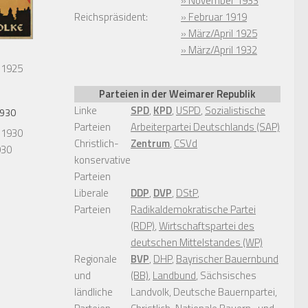
» November 1933
Reichspräsident:
» Februar 1919
» März/April 1925
» März/April 1932
 1925
Parteien in der Weimarer Republik
Linke
SPD
,
KPD
,
USPD
,
Sozialistische
1930
Parteien
Arbeiterpartei Deutschlands (SAP)
Christlich-
Zentrum
,
CSVd
930
konservative
Parteien
Liberale
DDP
,
DVP
,
DStP
,
Parteien
Radikaldemokratische Partei
(RDP)
,
Wirtschaftspartei des
deutschen Mittelstandes (WP)
Regionale
BVP
,
DHP
,
Bayrischer Bauernbund
und
(BB)
,
Landbund
, Sächsisches
ländliche
Landvolk, Deutsche Bauernpartei,