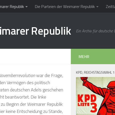
marer Republik
Die Parteien der Weimarer Republik
Zeitt
imarer Republik
Ein Archiv für deutsche
MEHR
KPD, REICHSTAGSWAHL 
Novemberrevolution
war die Frage,
den Vermögen des politisch
eten deutschen Adels geschehen
icht beantwortet. Die linke
 zu Beginn der Weimarer Republik
ier keine Entscheidung zu Stande,