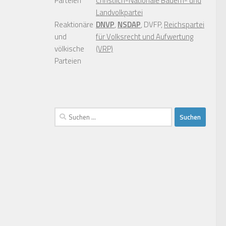
Parteien
Christlich-Nationale Bauern- und
Landvolkpartei
Reaktionäre
DNVP
,
NSDAP
, DVFP,
Reichspartei
und
für Volksrecht und Aufwertung
völkische
(VRP)
Parteien
Suchen
nach: