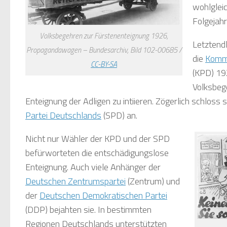
wohlgleic
Folgejahr
Volksbegehren zur Fürstenenteignung 1926,
Letztendl
Propagandawagen – Bundesarchiv, Bild 102-00685 /
die
Kommu
CC-BY-SA
(KPD) 192
Volksbeg
Enteignung der Adligen zu intiieren. Zögerlich schloss s
Partei Deutschlands
(SPD) an.
Nicht nur Wähler der KPD und der SPD
befürworteten die entschädigungslose
Enteignung. Auch viele Anhänger der
Deutschen Zentrumspartei
(Zentrum) und
der
Deutschen Demokratischen Partei
(DDP) bejahten sie. In bestimmten
Regionen Deutschlands unterstützten