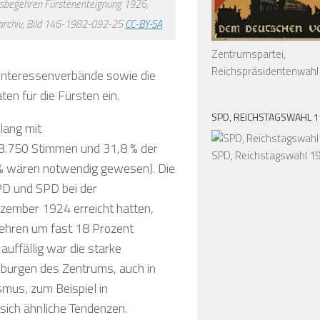
sbegehren Fürstenenteignung 1926,
archiv, Bild 146-1982-092-25
CC-BY-SA
Zentrumspartei,
Reichspräsidentenwahl
 Interessenverbände sowie die
ten für die Fürsten ein.
SPD, REICHSTAGSWAHL 
lang mit
23.750 Stimmen und 31,8 % der
SPD, Reichstagswahl 1
% wären notwendig gewesen). Die
PD und SPD bei der
zember 1924 erreicht hatten,
ehren um fast 18 Prozent
uffällig war die starke
burgen des Zentrums, auch in
mus, zum Beispiel in
sich ähnliche Tendenzen.