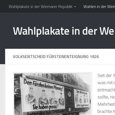
Wahlplakate in der Weimarer Republik
Wahlen in der Wei
Zum Inhalt springen
Wahlplakate in der We
VOLKSENTSCHEID FÜRSTENENTEIGNUNG 1926
Seit der
was mit 
entmacht
sollte, n
Mehrheit
brachte h