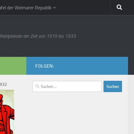
afel der Weimarer Republik
 Wahlplakate der Zeit von 1919 bis 1933
FOLGEN:
Suchen
1932
nach: