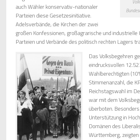
Volk
auch Wähler konservativ-nationaler
Bundes
Parteien diese Gesetzesinitiative.
Adelsverbände, die Kirchen der zwei
großen Konfessionen, großagrarische und industrielle
Parteien und Verbände des politisch rechten Lagers tra
Das Volksbegehren ge
eindrucksvollen 12.5
Wahlberechtigten (10
Stimmenanzahl, die K
Reichstagswahl im De
war mit dem Volksbeg
überboten. Besonders a
Unterstützung in Hoch
Domänen des Liberalis
Württemberg, zeigten 