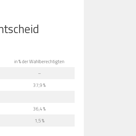
ntscheid
in % der Wahlberechtigten
–
37,9 %
36,4 %
1,5 %