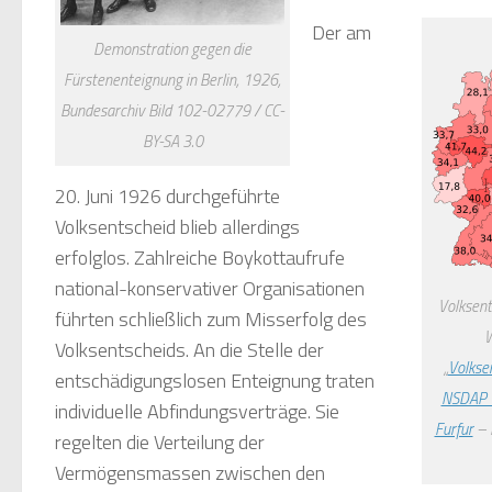
Der am
Demonstration gegen die
Fürstenenteignung in Berlin, 1926,
Bundesarchiv Bild 102-02779 / CC-
BY-SA 3.0
20. Juni 1926 durchgeführte
Volksentscheid blieb allerdings
erfolglos. Zahlreiche Boykottaufrufe
national-konservativer Organisationen
Volksent
führten schließlich zum Misserfolg des
W
Volksentscheids. An die Stelle der
„
Volkse
entschädigungslosen Enteignung traten
NSDAP 
individuelle Abfindungsverträge. Sie
Furfur
– 
regelten die Verteilung der
Vermögensmassen zwischen den