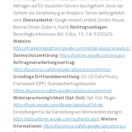
Abfragen auf EU-basierten Servern durchgeführt, bevor der
Verkehr zur Verarbeitung an Analytics-Server weitergeleitet
wird;
Dienstanbieter:
Google Ireland Limited, Gordon House,
Barrow Street, Dublin 4, Irland;
Rechtsgrundlagen:
Berechtigte Interessen (Art. 6 Abs. 1 S. 1 lit. f) DSGVO);
Website:
https://marketingplatform.google.com/intl/de/about/analytics/
;
Datenschutzerklärung:
https://policies.google.com/privacy
;
Auftragsverarbeitungsvertrag:
https://business.safety.google/adsprocessorterms/
;
Grundlage Drittlandübermittlung:
EU-US Data Privacy
Framework (DPF),
Standardvertragsklauseln
(
https://business.safety.google/adsprocessorterms
);
Widerspruchsmöglichkeit (Opt-Out):
Opt-Out-Plugin:
https://tools.google.com/dlpage/gaoptout?hl=de
,
Einstellungen für die Darstellung von Werbeeinblendungen:
https://adssettings.google.com/authenticated
.
Weitere
Informationen:
https://business.safety.google/adsservices/