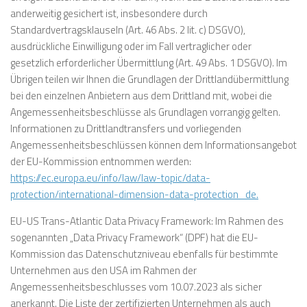
anderweitig gesichert ist, insbesondere durch
Standardvertragsklauseln (Art. 46 Abs. 2 lit. c) DSGVO),
ausdrückliche Einwilligung oder im Fall vertraglicher oder
gesetzlich erforderlicher Übermittlung (Art. 49 Abs. 1 DSGVO). Im
Übrigen teilen wir Ihnen die Grundlagen der Drittlandübermittlung
bei den einzelnen Anbietern aus dem Drittland mit, wobei die
Angemessenheitsbeschlüsse als Grundlagen vorrangig gelten.
Informationen zu Drittlandtransfers und vorliegenden
Angemessenheitsbeschlüssen können dem Informationsangebot
der EU-Kommission entnommen werden:
https://ec.europa.eu/info/law/law-topic/data-
protection/international-dimension-data-protection_de.
EU-US Trans-Atlantic Data Privacy Framework: Im Rahmen des
sogenannten „Data Privacy Framework“ (DPF) hat die EU-
Kommission das Datenschutzniveau ebenfalls für bestimmte
Unternehmen aus den USA im Rahmen der
Angemessenheitsbeschlusses vom 10.07.2023 als sicher
anerkannt. Die Liste der zertifizierten Unternehmen als auch