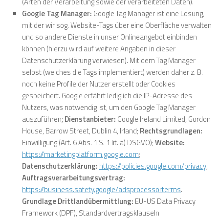
(Arten der Verarbeitung sowie der verarbeiteten Daten).
Google Tag Manager:
Google Tag Manager ist eine Lösung,
mit der wir sog. Website-Tags über eine Oberfläche verwalten
und so andere Dienste in unser Onlineangebot einbinden
können (hierzu wird auf weitere Angaben in dieser
Datenschutzerklärung verwiesen). Mit dem Tag Manager
selbst (welches die Tags implementiert) werden daher z. B.
noch keine Profile der Nutzer erstellt oder Cookies
gespeichert. Google erfährt lediglich die IP-Adresse des
Nutzers, was notwendig ist, um den Google Tag Manager
auszuführen;
Dienstanbieter:
Google Ireland Limited, Gordon
House, Barrow Street, Dublin 4, Irland;
Rechtsgrundlagen:
Einwilligung (Art. 6 Abs. 1 S. 1 lit. a) DSGVO);
Website:
https://marketingplatform.google.com
;
Datenschutzerklärung:
https://policies.google.com/privacy
;
Auftragsverarbeitungsvertrag:
https://business.safety.google/adsprocessorterms
.
Grundlage Drittlandübermittlung:
EU-US Data Privacy
Framework (DPF),
Standardvertragsklauseln