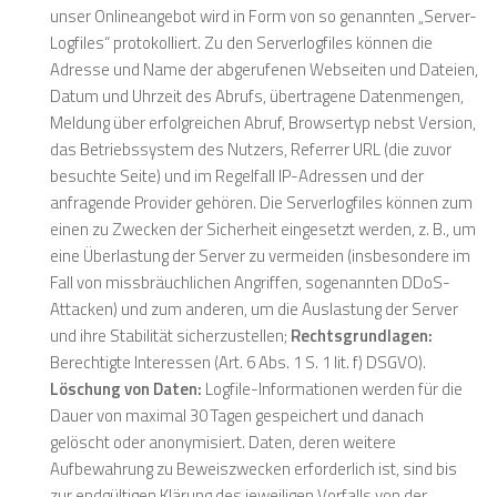
unser Onlineangebot wird in Form von so genannten „Server-
Logfiles“ protokolliert. Zu den Serverlogfiles können die
Adresse und Name der abgerufenen Webseiten und Dateien,
Datum und Uhrzeit des Abrufs, übertragene Datenmengen,
Meldung über erfolgreichen Abruf, Browsertyp nebst Version,
das Betriebssystem des Nutzers, Referrer URL (die zuvor
besuchte Seite) und im Regelfall IP-Adressen und der
anfragende Provider gehören. Die Serverlogfiles können zum
einen zu Zwecken der Sicherheit eingesetzt werden, z. B., um
eine Überlastung der Server zu vermeiden (insbesondere im
Fall von missbräuchlichen Angriffen, sogenannten DDoS-
Attacken) und zum anderen, um die Auslastung der Server
und ihre Stabilität sicherzustellen;
Rechtsgrundlagen:
Berechtigte Interessen (Art. 6 Abs. 1 S. 1 lit. f) DSGVO).
Löschung von Daten:
Logfile-Informationen werden für die
Dauer von maximal 30 Tagen gespeichert und danach
gelöscht oder anonymisiert. Daten, deren weitere
Aufbewahrung zu Beweiszwecken erforderlich ist, sind bis
zur endgültigen Klärung des jeweiligen Vorfalls von der