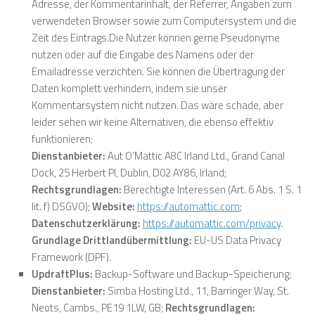
Adresse, der Kommentarinhalt, der Referrer, Angaben zum
verwendeten Browser sowie zum Computersystem und die
Zeit des Eintrags.Die Nutzer können gerne Pseudonyme
nutzen oder auf die Eingabe des Namens oder der
Emailadresse verzichten. Sie können die Übertragung der
Daten komplett verhindern, indem sie unser
Kommentarsystem nicht nutzen. Das wäre schade, aber
leider sehen wir keine Alternativen, die ebenso effektiv
funktionieren;
Dienstanbieter:
Aut O’Mattic A8C Irland Ltd., Grand Canal
Dock, 25 Herbert Pl, Dublin, D02 AY86, Irland;
Rechtsgrundlagen:
Berechtigte Interessen (Art. 6 Abs. 1 S. 1
lit. f) DSGVO);
Website:
https://automattic.com
;
Datenschutzerklärung:
https://automattic.com/privacy
.
Grundlage Drittlandübermittlung:
EU-US Data Privacy
Framework (DPF)
.
UpdraftPlus:
Backup-Software und Backup-Speicherung;
Dienstanbieter:
Simba Hosting Ltd., 11, Barringer Way, St.
Neots, Cambs., PE19 1LW, GB;
Rechtsgrundlagen: