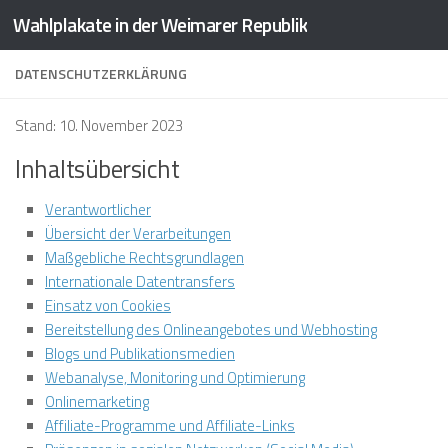
Wahlplakate in der Weimarer Republik
Zum Inhalt springen
DATENSCHUTZERKLÄRUNG
Stand: 10. November 2023
Inhaltsübersicht
Verantwortlicher
Übersicht der Verarbeitungen
Maßgebliche Rechtsgrundlagen
Internationale Datentransfers
Einsatz von Cookies
Bereitstellung des Onlineangebotes und Webhosting
Blogs und Publikationsmedien
Webanalyse, Monitoring und Optimierung
Onlinemarketing
Affiliate-Programme und Affiliate-Links