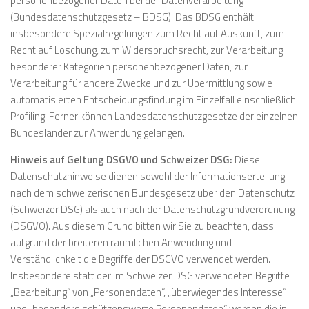
personenbezogener Daten bei der Datenverarbeitung
(Bundesdatenschutzgesetz – BDSG). Das BDSG enthält
insbesondere Spezialregelungen zum Recht auf Auskunft, zum
Recht auf Löschung, zum Widerspruchsrecht, zur Verarbeitung
besonderer Kategorien personenbezogener Daten, zur
Verarbeitung für andere Zwecke und zur Übermittlung sowie
automatisierten Entscheidungsfindung im Einzelfall einschließlich
Profiling. Ferner können Landesdatenschutzgesetze der einzelnen
Bundesländer zur Anwendung gelangen.
Hinweis auf Geltung DSGVO und Schweizer DSG:
Diese
Datenschutzhinweise dienen sowohl der Informationserteilung
nach dem schweizerischen Bundesgesetz über den Datenschutz
(Schweizer DSG) als auch nach der Datenschutzgrundverordnung
(DSGVO). Aus diesem Grund bitten wir Sie zu beachten, dass
aufgrund der breiteren räumlichen Anwendung und
Verständlichkeit die Begriffe der DSGVO verwendet werden.
Insbesondere statt der im Schweizer DSG verwendeten Begriffe
„Bearbeitung“ von „Personendaten“, „überwiegendes Interesse“
und „besonders schützenswerte Personendaten“ werden die in