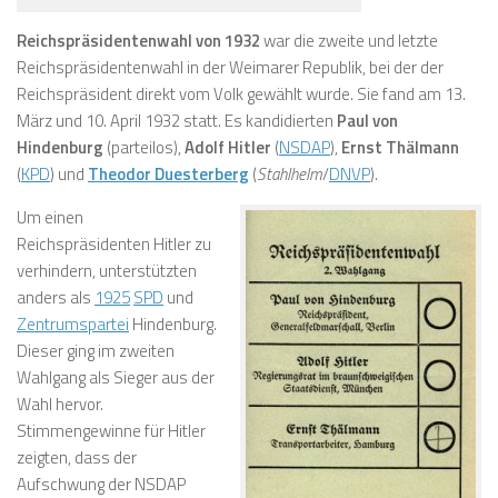
Reichspräsidentenwahl von 1932
war die zweite und letzte
Reichspräsidentenwahl in der Weimarer Republik, bei der der
Reichspräsident direkt vom Volk gewählt wurde. Sie fand am 13.
März und 10. April 1932 statt. Es kandidierten
Paul von
Hindenburg
(parteilos),
Adolf Hitler
(
NSDAP
),
Ernst Thälmann
(
KPD
) und
Theodor Duesterberg
(
Stahlhelm
/
DNVP
).
Um einen
Reichspräsidenten Hitler zu
verhindern, unterstützten
anders als
1925
SPD
und
Zentrumspartei
Hindenburg.
Dieser ging im zweiten
Wahlgang als Sieger aus der
Wahl hervor.
Stimmengewinne für Hitler
zeigten, dass der
Aufschwung der NSDAP