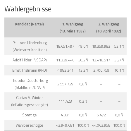
Wahlergebnisse
Kandidat (Partei)
1. Wahlgang
2. Wahlgang
(13. März 1932)
(10. April 1932)
Paul von Hindenburg
18.651.497
49,6 %
19.359.983
53,1 %
(Weimarer Koalition)
Adolf Hitler (NSDAP)
11.339.446
30,2 %
13.418.517
36,7 %
Ernst Thälmann (KPD)
4.983.341
13,2 %
3.706.759
10,1 %
Theodor Duesterberg
2.557.729
6,8 %
–
–
(Stahlhelm/DNVP)
Gustav A. Winter
111.423
0,3 %
–
–
(Inflationsgeschädigte)
Sonstige
4.881
0,0 %
5.472
0,0 %
Wahlberechtigte
43.949.681
100,0 %
44.063.958
100,0 %