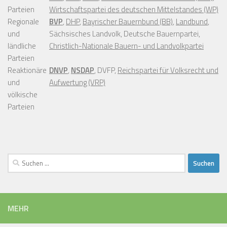
Parteien
Wirtschaftspartei des deutschen Mittelstandes (WP)
Regionale
BVP
,
DHP
,
Bayrischer Bauernbund (BB)
,
Landbund
,
und
Sächsisches Landvolk, Deutsche Bauernpartei,
ländliche
Christlich-Nationale Bauern- und Landvolkpartei
Parteien
Reaktionäre
DNVP
,
NSDAP
, DVFP,
Reichspartei für Volksrecht und
und
Aufwertung (VRP)
völkische
Parteien
Suchen
nach:
MEHR