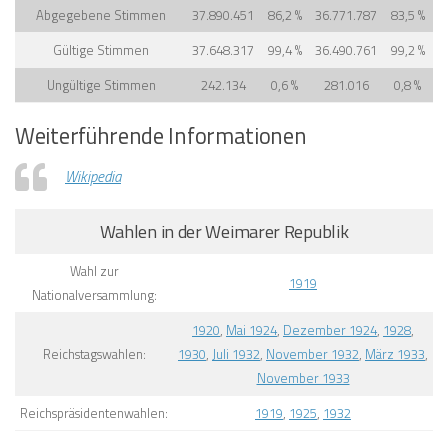
Abgegebene Stimmen
37.890.451
86,2 %
36.771.787
83,5 %
Gültige Stimmen
37.648.317
99,4 %
36.490.761
99,2 %
Ungültige Stimmen
242.134
0,6 %
281.016
0,8 %
Weiterführende Informationen
Wikipedia
Wahlen in der Weimarer Republik
Wahl zur
1919
Nationalversammlung:
1920
,
Mai 1924
,
Dezember 1924
,
1928
,
Reichstagswahlen:
1930
,
Juli 1932
,
November 1932
,
März 1933
,
November 1933
Reichspräsidentenwahlen:
1919
,
1925
,
1932