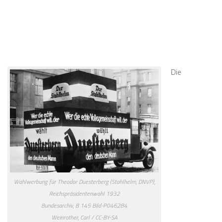
Die
Wahlwerbung für Theodor Duesterberg (Stahlhelm, DNVP),
Reichspräsidentenwahl 1932
Bundesarchiv, B 145 Bild-P046284
Weinrother, Carl / CC-BY-SA