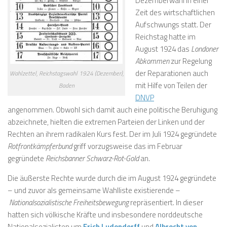
Dezemberwahl in einer
Zeit des wirtschaftlichen
Aufschwungs statt. Der
Reichstag hatte im
August 1924 das
Londoner
Abkommen
zur Regelung
der Reparationen auch
Wahlzettel, Reichstagswahl 1924 (Dezember),
mit Hilfe von Teilen der
Baden
DNVP
angenommen. Obwohl sich damit auch eine politische Beruhigung
abzeichnete, hielten die extremen Parteien der Linken und der
Rechten an ihrem radikalen Kurs fest. Der im Juli 1924 gegründete
Rotfrontkämpferbund
griff vorzugsweise das im Februar
gegründete
Reichsbanner Schwarz-Rot-Gold
an.
Die äußerste Rechte wurde durch die im August 1924 gegründete
– und zuvor als gemeinsame Wahlliste existierende –
Nationalsozialistische Freiheitsbewegung
repräsentiert. In dieser
hatten sich völkische Kräfte und insbesondere norddeutsche
Nationalsozialisten um
Erich Ludendorff
und
Albrecht von