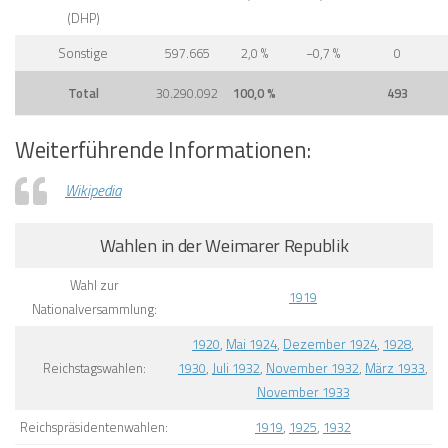
November 1933
Reichspräsidentenwahlen:
1919
,
1925
,
1932
Über diese Webseite
Jan Schuster ist studierter Germanist
und Politologe und arbeitet seit über 8
Jahren für verschiedene Firmen im
Online Marketing. Die Sammlung von
Wahlplakaten sind ein schönes
Hobby und das Resultat ist diese
Webseite. Ich hoffe, dass Sie Ihnen
gefällt!