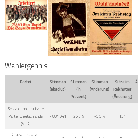
(SPD)
Deutschnationale
6.205.802
20,5 %
+1,0 %
103
Volkspartei (DNVP)
Deutsche
Zentrumspartei
4.118.849
13,6 %
+0,2 %
69
(Zentrum)
Deutsche Volkspartei
3.049.064
10,1 %
+0,9 %
51
(DVP)
Kommunistische
Partei Deutschlands –
2.709.086
8,9 %
−3,7 %
45
Kommunisten (KPD)
Deutsche
Demokratische Partei
1.919.829
6,3 %
+0,6 %
32
(DDP)
Bayerische
1.134.035
3,7 %
+0,5 %
19
Volkspartei (BVP)