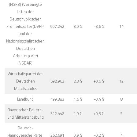
und Mittelstandsbund
Deutsch-
Hannoversche Partei
262.691
0,9 %
−0,2 %
4
(DHP)
Sonstige
597.665
2,0 %
−0,7 %
0
Total
30.290.092
100,0 %
493
Weiterführende Informationen:
Wikipedia
Wahlen in der Weimarer Republik
Wahl zur
1919
Nationalversammlung:
1920
,
Mai 1924
,
Dezember 1924
,
1928
,
Reichstagswahlen:
1930
,
Juli 1932
,
November 1932
,
März 1933
,