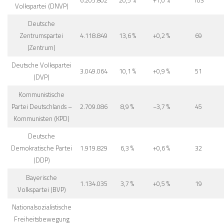
Nationalsozialistische
Freiheitsbewegung
(NSFB) (Vereinigte
Listen der
Deutschvölkischen
Freiheitspartei (DVFP)
907.242
3,0 %
−3,6 %
14
und der
Nationalsozialistischen
Deutschen
Arbeiterpartei
(NSDAP))
Wirtschaftspartei des
Deutschen
692.963
2,3 %
+0,6 %
12
Mittelstandes
Landbund
499.383
1,6 %
−0,4 %
8
Bayerischer Bauern-
312.442
1,0 %
+0,3 %
5