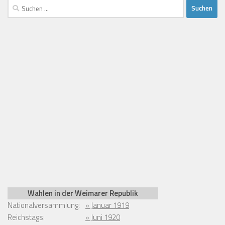
Wahlen in der Weimarer Republik
Nationalversammlung:
» Januar 1919
Reichstags:
» Juni 1920
» Mai 1924
» Dezember 1924
» Mai 1928
» September 1930
» Juli 1932
» November 1932
» März 1933
» November 1933
Reichspräsident:
» Februar 1919
» März/April 1925
» März/April 1932
Parteien in der Weimarer Republik
Linke
SPD
,
KPD
,
USPD
,
Sozialistische Arbeiterpartei
Parteien
Deutschlands (SAP)