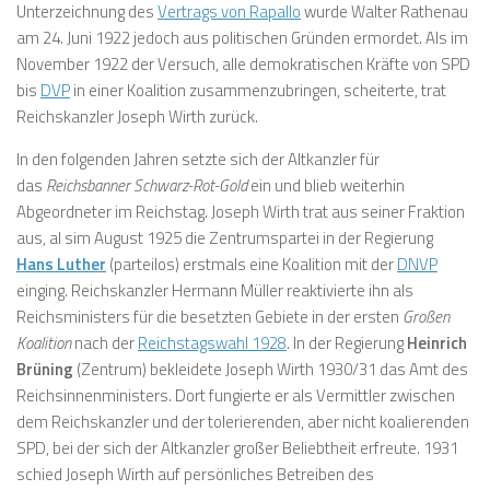
Unterzeichnung des
Vertrags von Rapallo
wurde Walter Rathenau
am 24. Juni 1922 jedoch aus politischen Gründen ermordet. Als im
November 1922 der Versuch, alle demokratischen Kräfte von SPD
bis
DVP
in einer Koalition zusammenzubringen, scheiterte, trat
Reichskanzler Joseph Wirth zurück.
In den folgenden Jahren setzte sich der Altkanzler für
das
Reichsbanner Schwarz-Rot-Gold
ein und blieb weiterhin
Abgeordneter im Reichstag. Joseph Wirth trat aus seiner Fraktion
aus, al sim August 1925 die Zentrumspartei in der Regierung
Hans Luther
(parteilos) erstmals eine Koalition mit der
DNVP
einging. Reichskanzler Hermann Müller reaktivierte ihn als
Reichsministers für die besetzten Gebiete in der ersten
Großen
Koalition
nach der
Reichstagswahl 1928
. In der Regierung
Heinrich
Brüning
(Zentrum) bekleidete Joseph Wirth 1930/31 das Amt des
Reichsinnenministers. Dort fungierte er als Vermittler zwischen
dem Reichskanzler und der tolerierenden, aber nicht koalierenden
SPD, bei der sich der Altkanzler großer Beliebtheit erfreute. 1931
schied Joseph Wirth auf persönliches Betreiben des