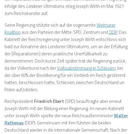
infolge des
Londoner Ultimatums
, stieg Joseph Wirth im Mai 1921
zum Reichskanzler auf.
Seine Regierung stützte sich auf die sogenannte
Weimarer
Koalition
aus den Parteien der Mitte: SPD, Zentrum und
DDP
. Das
Kabinett der Reichsregierung unter Joseph Wirth entschloss sich
bald zur Annahme des Londoner Ultimatums, um
an der Erfüllung
der [Reparationen] deren praktische Unerfüllbarkeit
zu
demonstrieren. Doch kurze Zeit später trat die Regierung zurück,
da der Völkerbund nach der
Volksabstimmung in Schlesien
, bei
der über 60% der Bevölkerung für ein Verbleib im Reich gestimmt
hatten, beschlossen hatte, Schlesien zwischen Deutschland un
Polen aufzuteilen.
Reichpräsident
Friedrich Ebert
(SPD) beauftragte aber erneut
Joseph Wirth mit der Bildung einer Regierung. Im neuen Kabinett
unter Joseph Wirth spielte der neue Reichsaußenminister
Walter
Rathenau
(DDP). Gemeinsam mit ihm führten die beiden
Deutschland wieder in die internationale Gemeinschaft. Nach der