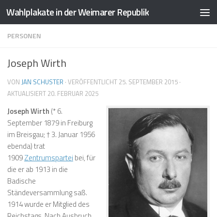
Wahlplakate in der Weimarer Republik
Zum Inhalt springen
PERSONEN
Joseph Wirth
VON
JAN SCHUSTER
· VERÖFFENTLICHT
25. SEPTEMBER 2015
·
AKTUALISIERT
20. FEBRUAR 2025
Joseph Wirth
(* 6.
September 1879 in Freiburg
im Breisgau; † 3. Januar 1956
ebenda) trat
1909
Zentrumspartei
bei, für
die er ab 1913 in die
Badische
Ständeversammlung saß.
1914 wurde er Mitglied des
Reichstags. Nach Ausbruch