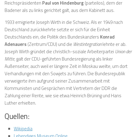
Reichspräsidenten
Paul von Hindenburg
(parteilos), dem der
Badener als zu links gerichtet galt, aus dem Kabinett aus.
1933 emigrierte Joseph Wirth in die Schweiz. Als er 1949 nach
Deutschland zurückkehrte setzte er sich für die Einheit
Deutschlands ein, die Politik des Bundeskanzlers
Konrad
Adenauers
(Zentrum/CDU) und die
Westintegration
lehnte er ab.
Joseph Wirth gründet die christlich-soziale Arbeiterpartei
Union der
Mitte
, galt der CDU-geführten Bundesregierung als linker
Außenseiter, auch weil er längere Zeit in Moskau weilte, um dort
Verhandlungen mit den Sowjets zu führen. Die Bundesrepublik
verweigerte ihm aufgrund seiner Zusammenarbeit mit
Kommunisten und Gesprächen mit Vertretern der DDR die
Zahlung einer Rente, wie sie etwa Heinrich Brüning und Hans
Luther erhielten.
Quellen:
Wikipedia
Lebendiges Museum Online