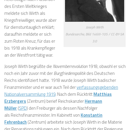
des Ersten Weltkrieges
meldete sich Wirth als
Kriegsfreiwilliger, wurde aber
für dienstuntauglich erklärt;
Joseph Wirth
daraufhin meldete er sich
Bundesarchiv, Bild 146III-105 / CC-BY-SA
zum Roten Kreuz, für das er
3.0
bis 1918 als Krankenpfleger
an der Westfront tätig war.
Joseph Wirth begrüßte die
Novemberrevolution
1918, obwohl er sich
noch ein Jahr zuvor mit der
Burgfriedenspolitik
des Deutschen
Reichs identifiziert hatte. 1918 wurde Joseph Wirth badischer
Finanzminister und er war auch Teil der
verfassungsgebenden
Nationalversammlung 1919
. Nach dem Rücktritt
Matthias
Erzbergers
(Zentrum) berief Reichskanzler
Hermann
Müller
(
SPD
) den Freiburger als dessen Nachfolger
als Reichsfinanzminister. Im Kabinett von
Konstantin
Fehrenbach
(Zentrum) arbeitete sich Joseph Wirth in die Materie
der Reparationszahlungen ein. Nach dem Rücktritt der Regierung