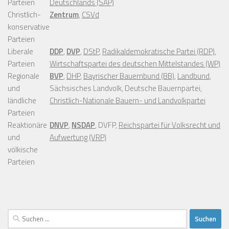
Parteien
Deutschlands (SAP)
Christlich-
Zentrum
,
CSVd
konservative
Parteien
Liberale
DDP
,
DVP
,
DStP
,
Radikaldemokratische Partei (RDP)
,
Parteien
Wirtschaftspartei des deutschen Mittelstandes (WP)
Regionale
BVP
,
DHP
,
Bayrischer Bauernbund (BB)
,
Landbund
,
und
Sächsisches Landvolk, Deutsche Bauernpartei,
ländliche
Christlich-Nationale Bauern- und Landvolkpartei
Parteien
Reaktionäre
DNVP
,
NSDAP
, DVFP,
Reichspartei für Volksrecht und
und
Aufwertung (VRP)
völkische
Parteien
Suchen
nach: