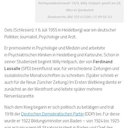
Reichspräsidentenwahl 1925, Willy Hellpach spricht am 26.
März im Sportpalast
Bundesarchiv, Bild 102-01209 / CC-BY-SA 3.0
Oels (Schlesien); † 6. Juli 1955 in Heidelberg) war ein deutscher
Politiker, Journalist, Psychologe und Arzt.
Er promovierte in Psychologie und Medizin und arbeitete
in Psychiatrischen Kliniken in Heidelberg und Karlsruhe. Schon in
seiner Studienzeit beginnt Willy Hellpach, der von
Ferdinand
Lassalle
(SPD) beeinflusst war, für verschiedene Zeitungen und
sozialistische Monatsschriften zu schreiben. (Später schrieb er
auch für die Neue Züricher Zeitung.) Im Ersten Weltkrieg diente er
zunächst an der Westfront und leitete später mehrere
Nervenlazarette.
Nach dem Krieg begann er sich politisch zu betätigen und trat
1918 der
Deutschen Demokratischen Partei
(DDP) bei. Für diese
wurde er 1922 Bildungsminister von Baden – von 1924 bis 1925
war er turnusgemäß Staatspräsident in Baden und Chef des