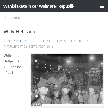
Wahlplakate in der Weimarer Republik
Zum Inhalt springen
PERSONEN
Willy Hellpach
VON
JAN SCHUSTER
· VERÖFFENTLICHT
25. SEPTEMBER 2015
·
AKTUALISIERT
25. SEPTEMBER 2015
Willy
Hellpach
(*
26. Februar
1877 in