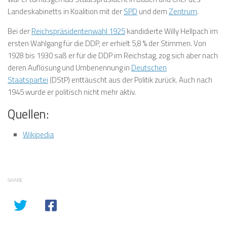
Landeskabinetts in Koalition mit der
SPD
und dem
Zentrum
.
Bei der
Reichspräsidentenwahl 1925
kandidierte Willy Hellpach im
ersten Wahlgang für die DDP, er erhielt 5,8 % der Stimmen. Von
1928 bis 1930 saß er für die DDP im Reichstag, zog sich aber nach
deren Auflösung und Umbenennung in
Deutschen
Staatspartei
(DStP) enttäuscht aus der Politik zurück. Auch nach
1945 wurde er politisch nicht mehr aktiv.
Quellen:
Wikipedia
SHARE