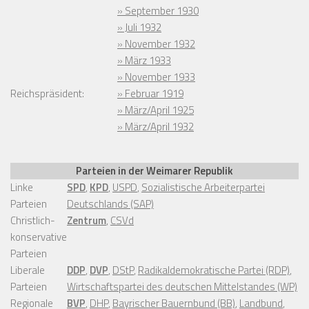
» September 1930
» Juli 1932
» November 1932
» März 1933
» November 1933
Reichspräsident:
» Februar 1919
» März/April 1925
» März/April 1932
Parteien in der Weimarer Republik
Linke
SPD
,
KPD
,
USPD
,
Sozialistische Arbeiterpartei
Parteien
Deutschlands (SAP)
Christlich-
Zentrum
,
CSVd
konservative
Parteien
Liberale
DDP
,
DVP
,
DStP
,
Radikaldemokratische Partei (RDP)
,
Parteien
Wirtschaftspartei des deutschen Mittelstandes (WP)
Regionale
BVP
,
DHP
,
Bayrischer Bauernbund (BB)
,
Landbund
,