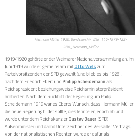
Hermann Müller 1928, Bundesarchiv_Bild_146-1979-122-
28A,_Hermann_Müller
1919/1920 gehörte er der Weimarer Nationalversammlung an. Im
Juni 1919 wurde er gemeinsam mit
Otto Wels
zum
Parteivorsitzenden der SPD gewählt (und blieb es bis 1928),
nachdem Friedrich Ebert und
Philipp Scheidemann
als
Reichspräsident beziehungsweise Reichsministerpräsident
amtierten. Nach dem Rücktritt der Regierung um Philip
Scheidemann 1919 war es Eberts Wunsch, dass Hermann Müller
die neue Regierung bildet sollte, dies lehnte er jedoch ab und
wurde unter dem Reichskanzler
Gustav Bauer
(SPD)
Außenminister und damit Unterzeichner des Versailler Vertrags.
Von der nationalistischen Rechten wurde er dafür als