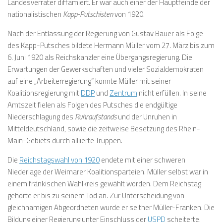
Landesverräter diffamiert. Er war auch einer der Hauptfeinde der
nationalistischen
Kapp-Putschisten
von 1920.
Nach der Entlassung der Regierung von Gustav Bauer als Folge
des Kapp-Putsches bildete Hermann Müller vom 27. März bis zum
6. Juni 1920 als Reichskanzler eine Übergangsregierung. Die
Erwartungen der Gewerkschaften und vieler Sozialdemokraten
auf eine „Arbeiterregierung“ konnte Müller mit seiner
Koalitionsregierung mit
DDP
und
Zentrum
nicht erfüllen. In seine
Amtszeit fielen als Folgen des Putsches die endgültige
Niederschlagung des
Ruhraufstands
und der Unruhen in
Mitteldeutschland, sowie die zeitweise Besetzung des Rhein-
Main-Gebiets durch alliierte Truppen.
Die
Reichstagswahl von 1920
endete mit einer schweren
Niederlage der Weimarer Koalitionsparteien. Müller selbst war in
einem fränkischen Wahlkreis gewählt worden. Dem Reichstag
gehörte er bis zu seinem Tod an. Zur Unterscheidung von
gleichnamigen Abgeordneten wurde er seither Müller-Franken. Die
Bildung einer Regierung unter Einschluss der
USPD
scheiterte.