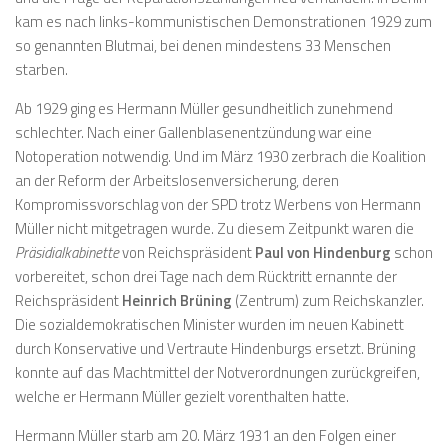
kam es nach links-kommunistischen Demonstrationen 1929 zum
so genannten Blutmai, bei denen mindestens 33 Menschen
starben.
Ab 1929 ging es Hermann Müller gesundheitlich zunehmend
schlechter. Nach einer Gallenblasenentzündung war eine
Notoperation notwendig. Und im März 1930 zerbrach die Koalition
an der Reform der Arbeitslosenversicherung, deren
Kompromissvorschlag von der SPD trotz Werbens von Hermann
Müller nicht mitgetragen wurde. Zu diesem Zeitpunkt waren die
Präsidialkabinette
von Reichspräsident
Paul von Hindenburg
schon
vorbereitet, schon drei Tage nach dem Rücktritt ernannte der
Reichspräsident
Heinrich Brüning
(Zentrum) zum Reichskanzler.
Die sozialdemokratischen Minister wurden im neuen Kabinett
durch Konservative und Vertraute Hindenburgs ersetzt. Brüning
konnte auf das Machtmittel der Notverordnungen zurückgreifen,
welche er Hermann Müller gezielt vorenthalten hatte.
Hermann Müller starb am 20. März 1931 an den Folgen einer