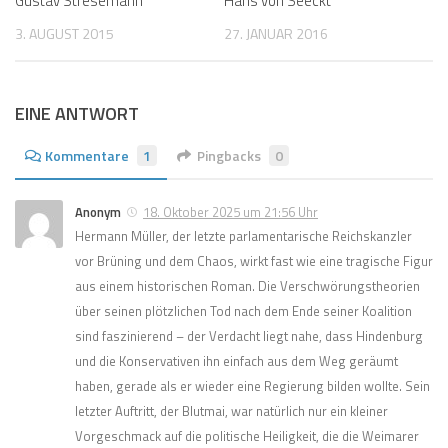
Gustav Stresemann
Hans von Seeckt
3. AUGUST 2015
27. JANUAR 2016
EINE ANTWORT
Kommentare
1
Pingbacks
0
Anonym
18. Oktober 2025 um 21:56 Uhr
Hermann Müller, der letzte parlamentarische Reichskanzler
vor Brüning und dem Chaos, wirkt fast wie eine tragische Figur
aus einem historischen Roman. Die Verschwörungstheorien
über seinen plötzlichen Tod nach dem Ende seiner Koalition
sind faszinierend – der Verdacht liegt nahe, dass Hindenburg
und die Konservativen ihn einfach aus dem Weg geräumt
haben, gerade als er wieder eine Regierung bilden wollte. Sein
letzter Auftritt, der Blutmai, war natürlich nur ein kleiner
Vorgeschmack auf die politische Heiligkeit, die die Weimarer