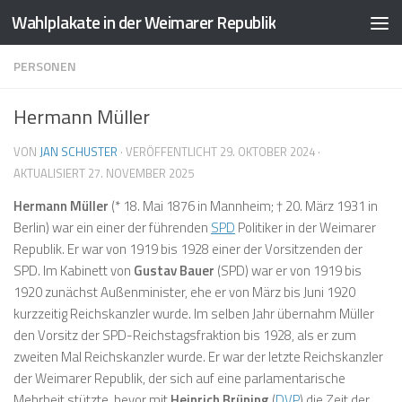
Wahlplakate in der Weimarer Republik
Zum Inhalt springen
PERSONEN
Hermann Müller
VON
JAN SCHUSTER
· VERÖFFENTLICHT
29. OKTOBER 2024
·
AKTUALISIERT
27. NOVEMBER 2025
Hermann Müller
(* 18. Mai 1876 in Mannheim; † 20. März 1931 in
Berlin) war ein einer der führenden
SPD
Politiker in der Weimarer
Republik. Er war von 1919 bis 1928 einer der Vorsitzenden der
SPD. Im Kabinett von
Gustav Bauer
(SPD) war er von 1919 bis
1920 zunächst Außenminister, ehe er von März bis Juni 1920
kurzzeitig Reichskanzler wurde. Im selben Jahr übernahm Müller
den Vorsitz der SPD-Reichstagsfraktion bis 1928, als er zum
zweiten Mal Reichskanzler wurde. Er war der letzte Reichskanzler
der Weimarer Republik, der sich auf eine parlamentarische
Mehrheit stützte, bevor mit
Heinrich Brüning
(
DVP
) die Zeit der