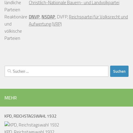
ländliche
Christlich-Nationale Bauern- und Landvolkpartei
Parteien
Reaktionäre
DNVP
,
NSDAP
, DVFP,
Reichspartei für Volksrecht und
und
Aufwertung (VRP)
völkische
Parteien
Suchen
nach:
MEHR
KPD, REICHSTAGSWAHL 1932
KPD, Reichstagswahl 1932