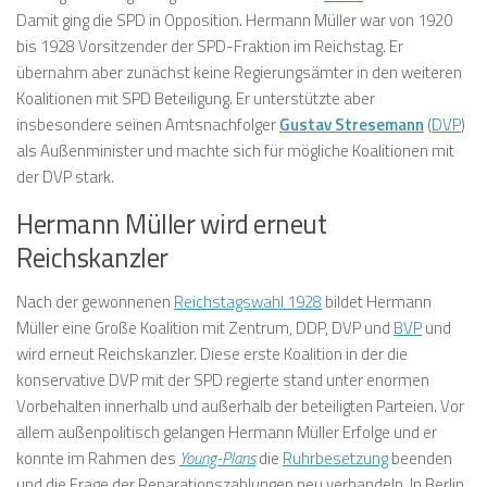
Damit ging die SPD in Opposition. Hermann Müller war von 1920
bis 1928 Vorsitzender der SPD-Fraktion im Reichstag. Er
übernahm aber zunächst keine Regierungsämter in den weiteren
Koalitionen mit SPD Beteiligung. Er unterstützte aber
insbesondere seinen Amtsnachfolger
Gustav Stresemann
(
DVP
)
als Außenminister und machte sich für mögliche Koalitionen mit
der DVP stark.
Hermann Müller wird erneut
Reichskanzler
Nach der gewonnenen
Reichstagswahl 1928
bildet Hermann
Müller eine Große Koalition mit Zentrum, DDP, DVP und
BVP
und
wird erneut Reichskanzler. Diese erste Koalition in der die
konservative DVP mit der SPD regierte stand unter enormen
Vorbehalten innerhalb und außerhalb der beteiligten Parteien. Vor
allem außenpolitisch gelangen Hermann Müller Erfolge und er
konnte im Rahmen des
Young-Plans
die
Ruhrbesetzung
beenden
und die Frage der Reparationszahlungen neu verhandeln. In Berlin