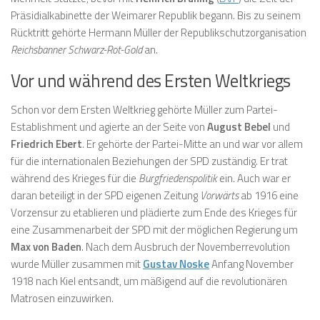
Präsidialkabinette der Weimarer Republik begann. Bis zu seinem
Rücktritt gehörte Hermann Müller der Republikschutzorganisation
Reichsbanner Schwarz-Rot-Gold
an.
Vor und während des Ersten Weltkriegs
Schon vor dem Ersten Weltkrieg gehörte Müller zum Partei-
Establishment und agierte an der Seite von
August Bebel
und
Friedrich Ebert
. Er gehörte der Partei-Mitte an und war vor allem
für die internationalen Beziehungen der SPD zuständig. Er trat
während des Krieges für die
Burgfriedenspolitik
ein. Auch war er
daran beteiligt in der SPD eigenen Zeitung
Vorwärts
ab 1916 eine
Vorzensur zu etablieren und plädierte zum Ende des Krieges für
eine Zusammenarbeit der SPD mit der möglichen Regierung um
Max von Baden
. Nach dem Ausbruch der Novemberrevolution
wurde Müller zusammen mit
Gustav Noske
Anfang November
1918 nach Kiel entsandt, um mäßigend auf die revolutionären
Matrosen einzuwirken.