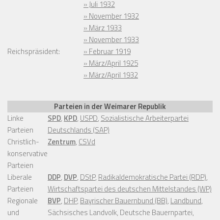
» Juli 1932
» November 1932
» März 1933
» November 1933
Reichspräsident:
» Februar 1919
» März/April 1925
» März/April 1932
Parteien in der Weimarer Republik
Linke
SPD
,
KPD
,
USPD
,
Sozialistische Arbeiterpartei
Parteien
Deutschlands (SAP)
Christlich-
Zentrum
,
CSVd
konservative
Parteien
Liberale
DDP
,
DVP
,
DStP
,
Radikaldemokratische Partei (RDP)
,
Parteien
Wirtschaftspartei des deutschen Mittelstandes (WP)
Regionale
BVP
,
DHP
,
Bayrischer Bauernbund (BB)
,
Landbund
,
und
Sächsisches Landvolk, Deutsche Bauernpartei,