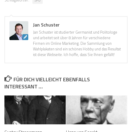
SPD
Jan Schuster
Jan Schuster ist studierter Germanist und Politologe
und arbeitet seit über 8 Jahren für verschiedene
Firmen im Online Marketing. Die Sammlung von
Wahlplakaten sind ein schönes Hobby und das Resultat
ist diese Webseite. Ich hoffe, dass Sie Ihnen gefällt!
FÜR DICH VIELLEICHT EBENFALLS
INTERESSANT …