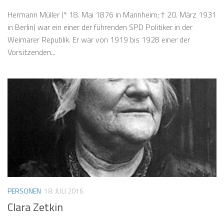
Hermann Müller (* 18. Mai 1876 in Mannheim; † 20. März 1931
in Berlin) war ein einer der führenden SPD Politiker in der
Weimarer Republik. Er war von 1919 bis 1928 einer der
Vorsitzenden...
PERSONEN
18. JULI 2016
Clara Zetkin