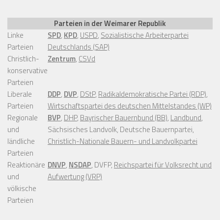
Parteien in der Weimarer Republik
Linke
SPD
,
KPD
,
USPD
,
Sozialistische Arbeiterpartei
Parteien
Deutschlands (SAP)
Christlich-
Zentrum
,
CSVd
konservative
Parteien
Liberale
DDP
,
DVP
,
DStP
,
Radikaldemokratische Partei (RDP)
,
Parteien
Wirtschaftspartei des deutschen Mittelstandes (WP)
Regionale
BVP
,
DHP
,
Bayrischer Bauernbund (BB)
,
Landbund
,
und
Sächsisches Landvolk, Deutsche Bauernpartei,
ländliche
Christlich-Nationale Bauern- und Landvolkpartei
Parteien
Reaktionäre
DNVP
,
NSDAP
, DVFP,
Reichspartei für Volksrecht und
und
Aufwertung (VRP)
völkische
Parteien