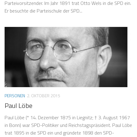
Parteivorsitzender. Im Jahr 1891 trat Otto Wels in die SPD ein.
Er besuchte die Parteischule der SPD...
PERSONEN
2. OKTOBER 2015
Paul Löbe
Paul Löbe (* 14. Dezember 1875 in Liegnitz; † 3. August 1967
in Bonn) war SPD-Politiker und Reichstagspräsident. Paul Löbe
trat 1895 in die SPD ein und gründete 1898 den SPD-