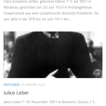
Clara Josephine Zetkin, geborene Eißner, (* 5. Juli 1857 in
Wiederau; gestorben am 20. Juni 1933 in Archangelskoje,
Sowjetunion) war eine sozialistische deutsche Politikerin. Sie
war aktiv in der SPD bis sie sich 1917 der...
PERSONEN
29. JANUAR 2016
Julius Leber
Julius Leber (* 16. November 1891 in Biesheim, Elsass; † 5.