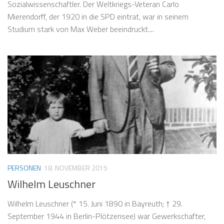
Sozialwissenschaftler. Der Weltkriegs-Veteran Carlo
Mierendorff, der 1920 in die SPD eintrat, war in seinem
Studium stark von Max Weber beeindruckt....
PERSONEN
18. NOVEMBER 2015
Wilhelm Leuschner
Wilhelm Leuschner (* 15. Juni 1890 in Bayreuth; † 29.
September 1944 in Berlin-Plötzensee) war Gewerkschafter,