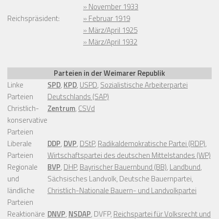
» November 1933
Reichspräsident:
» Februar 1919
» März/April 1925
» März/April 1932
Parteien in der Weimarer Republik
Linke
SPD
,
KPD
,
USPD
,
Sozialistische Arbeiterpartei
Parteien
Deutschlands (SAP)
Christlich-
Zentrum
,
CSVd
konservative
Parteien
Liberale
DDP
,
DVP
,
DStP
,
Radikaldemokratische Partei (RDP)
,
Parteien
Wirtschaftspartei des deutschen Mittelstandes (WP)
Regionale
BVP
,
DHP
,
Bayrischer Bauernbund (BB)
,
Landbund
,
und
Sächsisches Landvolk, Deutsche Bauernpartei,
ländliche
Christlich-Nationale Bauern- und Landvolkpartei
Parteien
Reaktionäre
DNVP
,
NSDAP
, DVFP,
Reichspartei für Volksrecht und