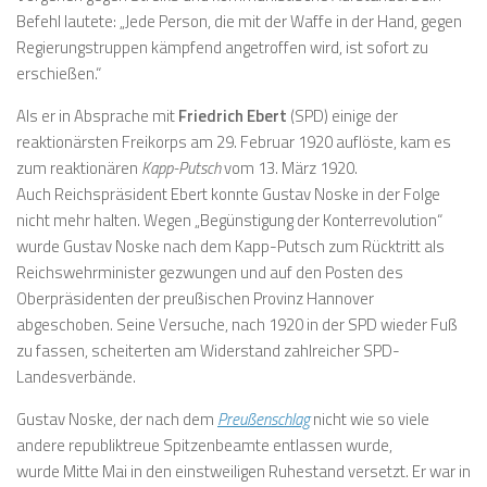
Befehl lautete: „Jede Person, die mit der Waffe in der Hand, gegen
Regierungstruppen kämpfend angetroffen wird, ist sofort zu
erschießen.“
Als er in Absprache mit
Friedrich Ebert
(SPD) einige der
reaktionärsten Freikorps am 29. Februar 1920 auflöste, kam es
zum reaktionären
Kapp-Putsch
vom 13. März 1920.
Auch Reichspräsident Ebert konnte Gustav Noske in der Folge
nicht mehr halten. Wegen „Begünstigung der Konterrevolution“
wurde Gustav Noske nach dem Kapp-Putsch zum Rücktritt als
Reichswehrminister gezwungen und auf den Posten des
Oberpräsidenten der preußischen Provinz Hannover
abgeschoben. Seine Versuche, nach 1920 in der SPD wieder Fuß
zu fassen, scheiterten am Widerstand zahlreicher SPD-
Landesverbände.
Gustav Noske, der nach dem
Preußenschlag
nicht wie so viele
andere republiktreue Spitzenbeamte entlassen wurde,
wurde Mitte Mai in den einstweiligen Ruhestand versetzt. Er war in