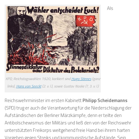
Als
KPD, Reichstagswahlen 1920, karikiert sind
Hugo Stinnes
(ganz
links),
Hans von Seeckt
(2. v. l.), sowie Gustav Noske (?, 3. v. l.)
Reichswehrminister im ersten Kabinett
Philipp Scheidemanns
(SPD) trug er auch die Verantwortung für die Niederschlagung der
Aufständischen der Berliner Märzkämpfe, denn er teilte den
Antibolschewismus der Militärs und ließ den von der Reichswehr
unterstützten Freikorps weitgehend freie Hand bei ihrem harten
Vorgehen gegen Streiks und kommunistische Aufstände. Sein