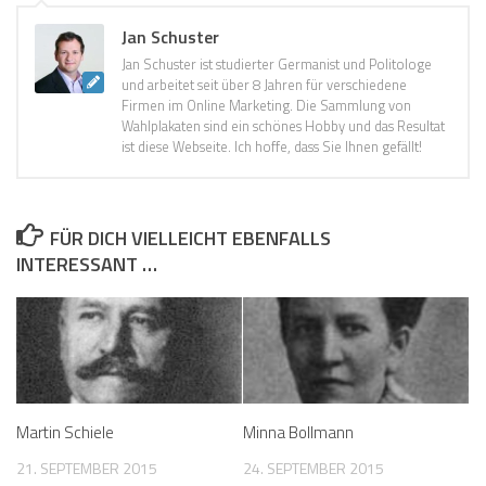
Jan Schuster
Jan Schuster ist studierter Germanist und Politologe
und arbeitet seit über 8 Jahren für verschiedene
Firmen im Online Marketing. Die Sammlung von
Wahlplakaten sind ein schönes Hobby und das Resultat
ist diese Webseite. Ich hoffe, dass Sie Ihnen gefällt!
FÜR DICH VIELLEICHT EBENFALLS
INTERESSANT …
Martin Schiele
Minna Bollmann
21. SEPTEMBER 2015
24. SEPTEMBER 2015