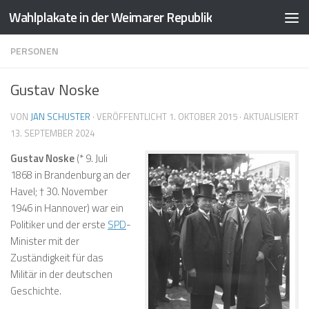
Wahlplakate in der Weimarer Republik
Zum Inhalt springen
PERSONEN
Gustav Noske
VON
JAN SCHUSTER
· VERÖFFENTLICHT
1. OKTOBER 2015
· AKTUALISIERT
13. SEPTEMBER 2024
Gustav Noske
(* 9. Juli
1868 in Brandenburg an der
Havel; † 30. November
1946 in Hannover) war ein
Politiker und der erste
SPD
-
Minister mit der
Zuständigkeit für das
Militär in der deutschen
Geschichte.