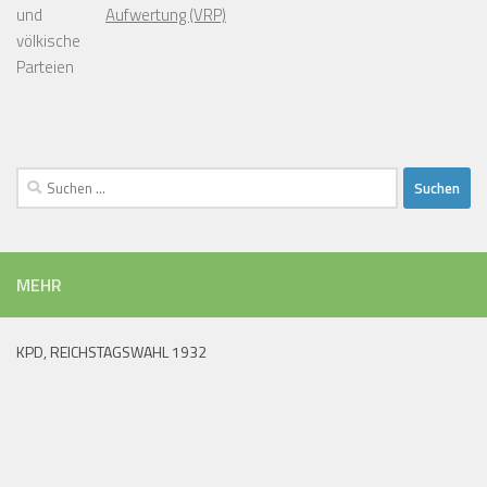
und
Aufwertung (VRP)
völkische
Parteien
Suchen
nach:
MEHR
KPD, REICHSTAGSWAHL 1932