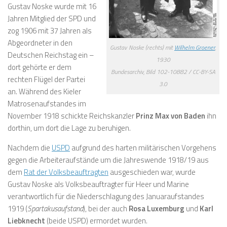
Gustav Noske wurde mit 16
Jahren Mitglied der SPD und
zog 1906 mit 37 Jahren als
Abgeordneter in den
Gustav Noske (rechts) mit
Wilhelm Groener
,
Deutschen Reichstag ein –
1930
dort gehörte er dem
Bundesarchiv, Bild 102-10882 / CC-BY-SA
rechten Flügel der Partei
3.0
an. Während des Kieler
Matrosenaufstandes im
November 1918 schickte Reichskanzler
Prinz Max von Baden
ihn
dorthin, um dort die Lage zu beruhigen.
Nachdem die
USPD
aufgrund des harten militärischen Vorgehens
gegen die Arbeiteraufstände um die Jahreswende 1918/19 aus
dem
Rat der Volksbeauftragten
ausgeschieden war, wurde
Gustav Noske als Volksbeauftragter für Heer und Marine
verantwortlich für die Niederschlagung des Januaraufstandes
1919 (
Spartakusaufstand
), bei der auch
Rosa Luxemburg
und
Karl
Liebknecht
(beide USPD) ermordet wurden.