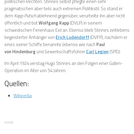
politischen Rechten. Stinnes selbst pflegte einen sehr
pragmatischen aber teils auch extremen Politikstil. So stand er
dem
Kapp-Putsch
ablehnend gegenüber, verurteilte ihn aber nicht
öffentlich und bot
Wolfgang Kapp
(DVLP) in seinem
schwedischen Ferienhaus Exil an. Ebenso blieb Stinnes zeitlebens
begeisterter Anhänger von
Erich Ludendorff
(DVFP), nachdem er
eines seiner Schiffe benannte (ebenso wie nach
Paul
von Hindenburg
und Gewerkschaftsführer
Carl Legien
(SPD).
Im April 1924 verstag Hugo Stinnes an den Folgen einer Gallen-
Operation im Alter von 54 Jahren.
Quellen:
Wikipedia
SHARE