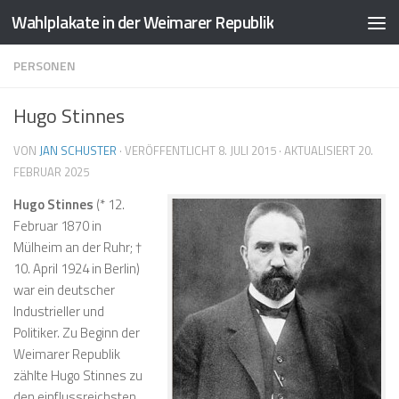
Wahlplakate in der Weimarer Republik
Zum Inhalt springen
PERSONEN
Hugo Stinnes
VON
JAN SCHUSTER
· VERÖFFENTLICHT
8. JULI 2015
· AKTUALISIERT
20.
FEBRUAR 2025
Hugo Stinnes
(* 12.
Februar 1870 in
Mülheim an der Ruhr; †
10. April 1924 in Berlin)
war ein deutscher
Industrieller und
Politiker. Zu Beginn der
Weimarer Republik
zählte Hugo Stinnes zu
den einflussreichsten