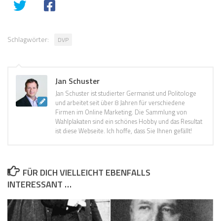
Schlagwörter:
DVP
Jan Schuster
Jan Schuster ist studierter Germanist und Politologe
und arbeitet seit über 8 Jahren für verschiedene
Firmen im Online Marketing. Die Sammlung von
Wahlplakaten sind ein schönes Hobby und das Resultat
ist diese Webseite. Ich hoffe, dass Sie Ihnen gefällt!
FÜR DICH VIELLEICHT EBENFALLS
INTERESSANT …