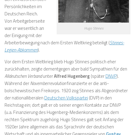
Persönlichkeiten im
Deutschen Reich.
Von Arbeitgeberseite
war er wesentlich an
Hugo Stinnes
der Einigung mit der
Arbeiterbewegung nach dem Ersten Weltkrieg beteiligt (
Stinnes-
Legien-Abkommen
).
Vor dem Ersten Weltkrieg blieb Hugo Stinnes politisch eher
zurückhalten, zeigte dementgegen aber bald Sympathien für den
Alldeutschen Verband
unter
Alfred Hugenberg
(später
DNVP
).
Während der
Novemberrevolution
finanzierte er die anti-
bolschewistischen Freikorps. 1920 zog Stinnes als Abgeordneter
der nationalliberalen
Deutschen Volkspartei
(DVP) in den
Reichstag ein; dort galt er ob seiner engen Kontakte zur DNVP
(u.a. Finanzierung des Hugenberg-Medienkonzerns) als dem
rechten Spektrum zugehörig. Hugo Stinnes galt seit Anfang der
1920er Jahre allgemein als das Sprachrohr der deutschen
Wirtschaft und als innerparteilicher Gegenspieler von
Gustav