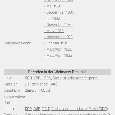
» Mai 1928
» September 1930
» Juli 1932
» November 1932
» März 1933
» November 1933
Reichspräsident:
» Februar 1919
» März/April 1925
» März/April 1932
Parteien in der Weimarer Republik
Linke
SPD
,
KPD
,
USPD
,
Sozialistische Arbeiterpartei
Parteien
Deutschlands (SAP)
Christlich-
Zentrum
,
CSVd
konservative
Parteien
Liberale
DDP
,
DVP
,
DStP
,
Radikaldemokratische Partei (RDP)
,
Parteien
Wirtschaftspartei des deutschen Mittelstandes (WP)