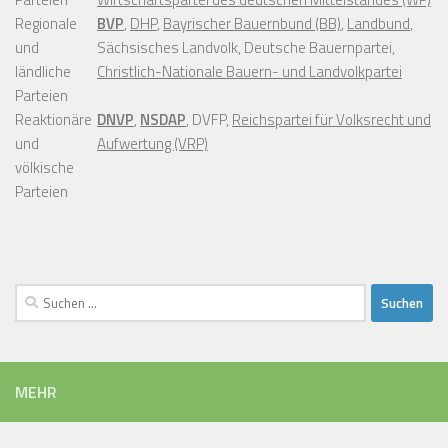
Regionale
BVP
,
DHP
,
Bayrischer Bauernbund (BB)
,
Landbund
,
und
Sächsisches Landvolk, Deutsche Bauernpartei,
ländliche
Christlich-Nationale Bauern- und Landvolkpartei
Parteien
Reaktionäre
DNVP
,
NSDAP
, DVFP,
Reichspartei für Volksrecht und
und
Aufwertung (VRP)
völkische
Parteien
Suchen
nach:
MEHR