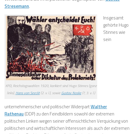
Stresemann
.
Insgesamt
gehörte Hugo
Stinnes wie
sein
KPD, Reichstagswahlen 1920, karikiert sind Hugo Stinnes (ganz
links),
Hans von Seeckt
(2. v. l.), sowie
Gustav Noske
(?, 3. v. l.)
unternehmerischer und politischer Widerpart
Walther
Rathenau
(DDP) zu den Feindbildern sowohl der extremen
politischen Linken wegen seiner offensichtlichen Verquickung von
politischen und wirtschaftlichen Interessen als auch der extremen