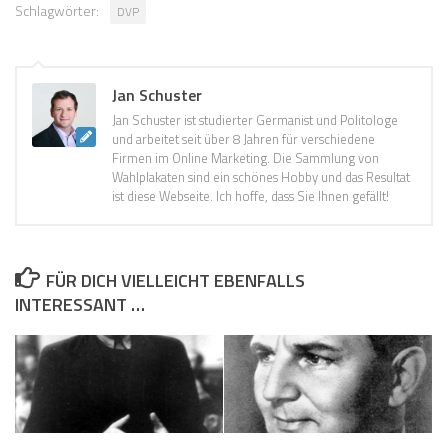
Schlagwörter:
DVP
Jan Schuster
Jan Schuster ist studierter Germanist und Politologe
und arbeitet seit über 8 Jahren für verschiedene
Firmen im Online Marketing. Die Sammlung von
Wahlplakaten sind ein schönes Hobby und das Resultat
ist diese Webseite. Ich hoffe, dass Sie Ihnen gefällt!
FÜR DICH VIELLEICHT EBENFALLS
INTERESSANT …