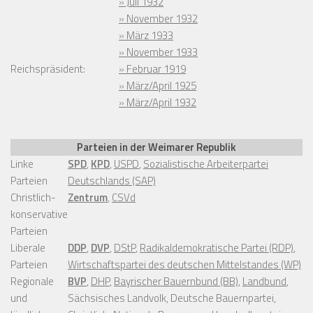
» Juli 1932
» November 1932
» März 1933
» November 1933
Reichspräsident:
» Februar 1919
» März/April 1925
» März/April 1932
Parteien in der Weimarer Republik
Linke
SPD
,
KPD
,
USPD
,
Sozialistische Arbeiterpartei
Parteien
Deutschlands (SAP)
Christlich-
Zentrum
,
CSVd
konservative
Parteien
Liberale
DDP
,
DVP
,
DStP
,
Radikaldemokratische Partei (RDP)
,
Parteien
Wirtschaftspartei des deutschen Mittelstandes (WP)
Regionale
BVP
,
DHP
,
Bayrischer Bauernbund (BB)
,
Landbund
,
und
Sächsisches Landvolk, Deutsche Bauernpartei,