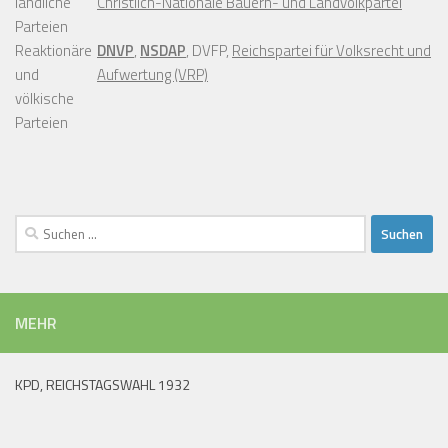
ländliche
Christlich-Nationale Bauern- und Landvolkpartei
Parteien
Reaktionäre
DNVP
,
NSDAP
, DVFP,
Reichspartei für Volksrecht und
und
Aufwertung (VRP)
völkische
Parteien
Suchen
nach:
MEHR
KPD, REICHSTAGSWAHL 1932