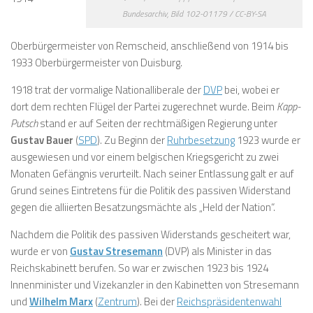
Bundesarchiv, Bild 102-01179 / CC-BY-SA
Oberbürgermeister von Remscheid, anschließend von 1914 bis
1933 Oberbürgermeister von Duisburg.
1918 trat der vormalige Nationalliberale der
DVP
bei, wobei er
dort dem rechten Flügel der Partei zugerechnet wurde. Beim
Kapp-
Putsch
stand er auf Seiten der rechtmäßigen Regierung unter
Gustav Bauer
(
SPD
). Zu Beginn der
Ruhrbesetzung
1923 wurde er
ausgewiesen und vor einem belgischen Kriegsgericht zu zwei
Monaten Gefängnis verurteilt. Nach seiner Entlassung galt er auf
Grund seines Eintretens für die Politik des passiven Widerstand
gegen die alliierten Besatzungsmächte als „Held der Nation“.
Nachdem die Politik des passiven Widerstands gescheitert war,
wurde er von
Gustav Stresemann
(DVP) als Minister in das
Reichskabinett berufen. So war er zwischen 1923 bis 1924
Innenminister und Vizekanzler in den Kabinetten von Stresemann
und
Wilhelm Marx
(
Zentrum
). Bei der
Reichspräsidentenwahl