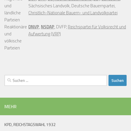
und
Sächsisches Landvolk, Deutsche Bauernpartei,
ländliche
Christlich-Nationale Bauern- und Landvolkpartei
Parteien
Reaktionäre
DNVP
,
NSDAP
, DVFP,
Reichspartei für Volksrecht und
und
Aufwertung (VRP)
völkische
Parteien
Suchen
nach:
MEHR
KPD, REICHSTAGSWAHL 1932