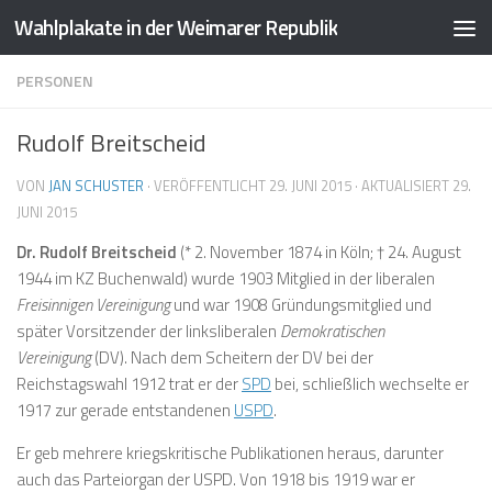
Wahlplakate in der Weimarer Republik
Zum Inhalt springen
PERSONEN
Rudolf Breitscheid
VON
JAN SCHUSTER
· VERÖFFENTLICHT
29. JUNI 2015
· AKTUALISIERT
29.
JUNI 2015
Dr. Rudolf Breitscheid
(* 2. November 1874 in Köln; † 24. August
1944 im KZ Buchenwald) wurde 1903 Mitglied in der liberalen
Freisinnigen Vereinigung
und war 1908 Gründungsmitglied und
später Vorsitzender der linksliberalen
Demokratischen
Vereinigung
(DV). Nach dem Scheitern der DV bei der
Reichstagswahl 1912 trat er der
SPD
bei, schließlich wechselte er
1917 zur gerade entstandenen
USPD
.
Er geb mehrere kriegskritische Publikationen heraus, darunter
auch das Parteiorgan der USPD. Von 1918 bis 1919 war er