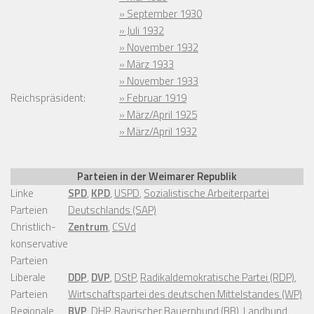
» September 1930
» Juli 1932
» November 1932
» März 1933
» November 1933
Reichspräsident:
» Februar 1919
» März/April 1925
» März/April 1932
Parteien in der Weimarer Republik
Linke
SPD
,
KPD
,
USPD
,
Sozialistische Arbeiterpartei
Parteien
Deutschlands (SAP)
Christlich-
Zentrum
,
CSVd
konservative
Parteien
Liberale
DDP
,
DVP
,
DStP
,
Radikaldemokratische Partei (RDP)
,
Parteien
Wirtschaftspartei des deutschen Mittelstandes (WP)
Regionale
BVP
,
DHP
,
Bayrischer Bauernbund (BB)
,
Landbund
,