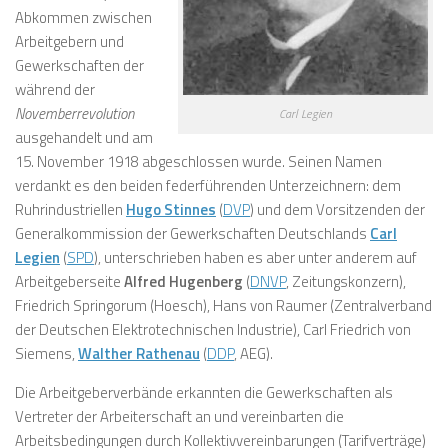
Abkommen zwischen
Arbeitgebern und
Gewerkschaften der
während der
Novemberrevolution
Carl Legien
ausgehandelt und am
15. November 1918 abgeschlossen wurde. Seinen Namen
verdankt es den beiden federführenden Unterzeichnern: dem
Ruhrindustriellen
Hugo Stinnes
(
DVP
) und dem Vorsitzenden der
Generalkommission der Gewerkschaften Deutschlands
Carl
Legien
(
SPD
), unterschrieben haben es aber unter anderem auf
Arbeitgeberseite
Alfred Hugenberg
(
DNVP
, Zeitungskonzern),
Friedrich Springorum (Hoesch), Hans von Raumer (Zentralverband
der Deutschen Elektrotechnischen Industrie), Carl Friedrich von
Siemens,
Walther Rathenau
(
DDP
, AEG).
Die Arbeitgeberverbände erkannten die Gewerkschaften als
Vertreter der Arbeiterschaft an und vereinbarten die
Arbeitsbedingungen durch Kollektivvereinbarungen (Tarifverträge)