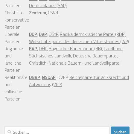
Parteien
Deutschlands (SAP)
Christlich-
Zentrum
,
CSVd
konservative
Parteien
Liberale
DDP
,
DVP
,
DStP
,
Radikaldemokratische Partei (RDP)
,
Parteien
Wirtschaftspartei des deutschen Mittelstandes (WP)
Regionale
BVP
,
DHP
,
Bayrischer Bauernbund (BB)
,
Landbund
,
und
Sächsisches Landvolk, Deutsche Bauernpartei,
ländliche
Christlich-Nationale Bauern- und Landvolkpartei
Parteien
Reaktionäre
DNVP
,
NSDAP
, DVFP,
Reichspartei für Volksrecht und
und
Aufwertung (VRP)
völkische
Parteien
Suchen