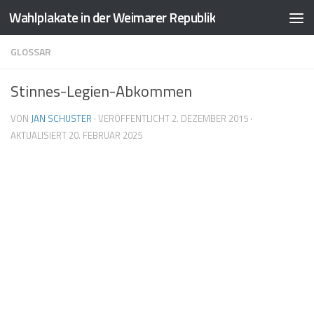
Wahlplakate in der Weimarer Republik
Zum Inhalt springen
GLOSSAR
Stinnes-Legien-Abkommen
VON
JAN SCHUSTER
· VERÖFFENTLICHT
2. DEZEMBER 2015
·
AKTUALISIERT
20. FEBRUAR 2025