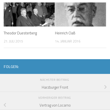
Theodor Duesterberg
Heinrich Claß
21. JULI 2015
14. JANUAR 2016
FOLGEN:
NÄCHSTER BEITRAG
Harzburger Front
VORHERIGER BEITRAG
Vertrag von Locarno