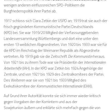
wenigen anderen einflussreichen SPD-Politikern die
Burgfriedenspolitik ihrer Partei ab.
1917 schloss sich Clara Zetkin der USPD an; 1919 trat sie auch der
frisch gegründeten Kommunistische Partei Deutschlands
(KPD) bei. Sie war 1919/20 Mitglied der Verfassunggebenden
Landesversammlung Württembergs und dort eine unter den
ersten 13 weiblichen Abgeordneten. Von 1920 bis 1933 war sie für
die KPD im Reichstag der Weimarer Republik als Abgeordnete
vertreten. Ab 1919 gab sie die Zeitschrift
Die Kommunistin
heraus.
Von 1921 bis zu ihrem Tode war sie Präsidentin der
Internationalen
Arbeiterhilfe
(IAH). In der KPD war Zetkin bis 1924 Angehörige der
Zentrale, und von 1927 bis 1929 des Zentralkomitees der Partei.
Des Weiteren war sie von 1921 bis 1933 Mitglied des
Exekutivkomitee der
Kommunistischen Internationale
(EKKI).
Auf Grund ihrer Autorität konnte sie sich immer wieder kritisch
gegen Vorgaben der der Komintern und aus der
Sowjetunion äußern und erklärte sich mehrfach gegen die von