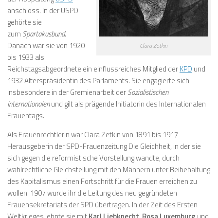
anschloss. In der USPD
gehörte sie
zum
Spartakusbund
.
Danach war sie von 1920
Clara Zetkin
bis 1933 als
Reichstagsabgeordnete ein einflussreiches Mitglied der
KPD
und
1932 Alterspräsidentin des Parlaments. Sie engagierte sich
insbesondere in der Gremienarbeit der
Sozialistischen
Internationalen
und gilt als prägende Initiatorin des Internationalen
Frauentags.
Als Frauenrechtlerin war Clara Zetkin von 1891 bis 1917
Herausgeberin der SPD-Frauenzeitung
Die Gleichheit
, in der sie
sich gegen die reformistische Vorstellung wandte, durch
wahlrechtliche Gleichstellung mit den Männern unter Beibehaltung
des Kapitalismus einen Fortschritt für die Frauen erreichen zu
wollen. 1907 wurde ihr die Leitung des neu gegründeten
Frauensekretariats der SPD übertragen. In der Zeit des Ersten
Weltkrieges lehnte sie mit
Karl Liebknecht
,
Rosa Luxemburg
und