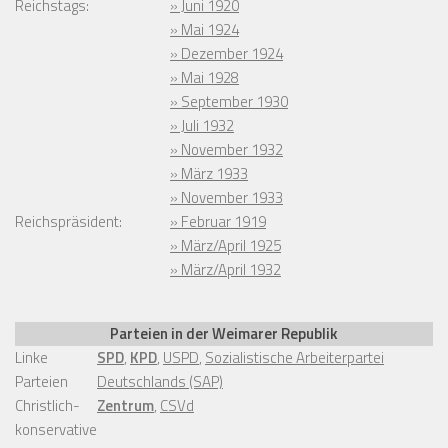
Reichstags:
» Juni 1920
» Mai 1924
» Dezember 1924
» Mai 1928
» September 1930
» Juli 1932
» November 1932
» März 1933
» November 1933
Reichspräsident:
» Februar 1919
» März/April 1925
» März/April 1932
Parteien in der Weimarer Republik
Linke
SPD
,
KPD
,
USPD
,
Sozialistische Arbeiterpartei
Parteien
Deutschlands (SAP)
Christlich-
Zentrum
,
CSVd
konservative