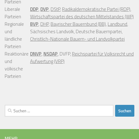
Parteien
Liberale
DDP
,
DVP
,
DStP
,
Radikaldemokratische Partei (RDP)
,
Parteien
Wirtschaftspartei des deutschen Mittelstandes (WP)
Regionale
BVP
,
DHP
,
Bayrischer Bauernbund (BB)
,
Landbund
,
und
Sächsisches Landvolk, Deutsche Bauernpartei,
ländliche
Christlich-Nationale Bauern- und Landvolkpartei
Parteien
Reaktionäre
DNVP
,
NSDAP
, DVFP,
Reichspartei für Volksrecht und
und
Aufwertung (VRP)
völkische
Parteien
Suchen
nach:
MEHR