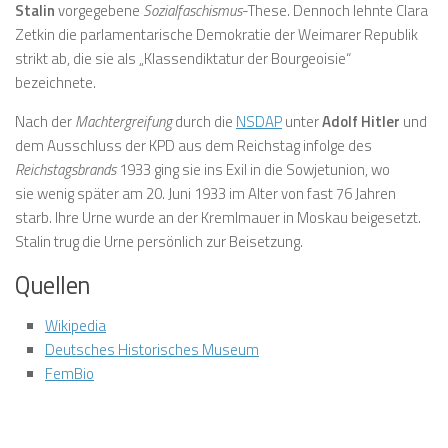
Stalin
vorgegebene
Sozialfaschismus
-These. Dennoch lehnte Clara
Zetkin die parlamentarische Demokratie der Weimarer Republik
strikt ab, die sie als „Klassendiktatur der Bourgeoisie“
bezeichnete.
Nach der
Machtergreifung
durch die
NSDAP
unter
Adolf Hitler
und
dem Ausschluss der KPD aus dem Reichstag infolge des
Reichstagsbrands
1933 ging sie ins Exil in die Sowjetunion, wo
sie wenig später am 20. Juni 1933 im Alter von fast 76 Jahren
starb. Ihre Urne wurde an der Kremlmauer in Moskau beigesetzt.
Stalin trug die Urne persönlich zur Beisetzung.
Quellen
Wikipedia
Deutsches Historisches Museum
FemBio