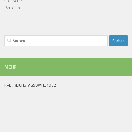
völkische
Parteien
Suchen
nach:
MEHR
KPD, REICHSTAGSWAHL 1932