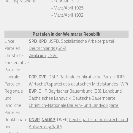
Reichspräsident:
» Februar 1919
» März/April 1925
» März/April 1932
Parteien in der Weimarer Republik
Linke
SPD
,
KPD
,
USPD
,
Sozialistische Arbeiterpartei
Parteien
Deutschlands (SAP)
Christlich-
Zentrum
,
CSVd
konservative
Parteien
Liberale
DDP
,
DVP
,
DStP
,
Radikaldemokratische Partei (RDP)
,
Parteien
Wirtschaftspartei des deutschen Mittelstandes (WP)
Regionale
BVP
,
DHP
,
Bayrischer Bauernbund (BB)
,
Landbund
,
und
Sächsisches Landvolk, Deutsche Bauernpartei,
ländliche
Christlich-Nationale Bauern- und Landvolkpartei
Parteien
Reaktionäre
DNVP
,
NSDAP
, DVFP,
Reichspartei für Volksrecht und
und
Aufwertung (VRP)