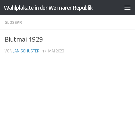
Wahlplakate in der Weimarer Republik
Zum Inhalt springen
GLOSSAR
Blutmai 1929
VON
JAN SCHUSTER
·
17. MAI 2023