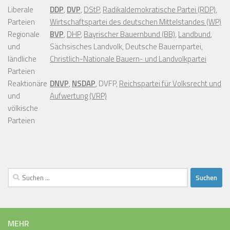
Liberale
DDP
,
DVP
,
DStP
,
Radikaldemokratische Partei (RDP)
,
Parteien
Wirtschaftspartei des deutschen Mittelstandes (WP)
Regionale
BVP
,
DHP
,
Bayrischer Bauernbund (BB)
,
Landbund
,
und
Sächsisches Landvolk, Deutsche Bauernpartei,
ländliche
Christlich-Nationale Bauern- und Landvolkpartei
Parteien
Reaktionäre
DNVP
,
NSDAP
, DVFP,
Reichspartei für Volksrecht und
und
Aufwertung (VRP)
völkische
Parteien
Suchen
nach:
MEHR