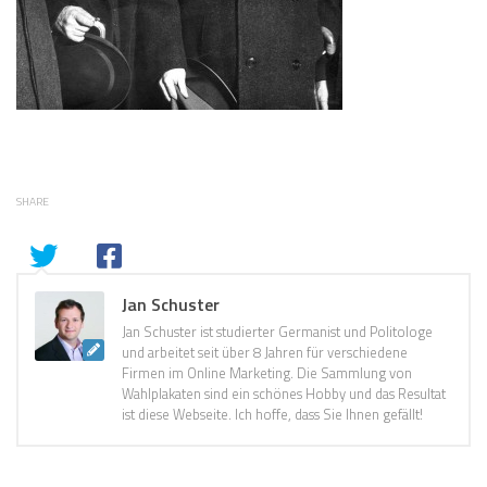
SHARE
Jan Schuster
Jan Schuster ist studierter Germanist und Politologe
und arbeitet seit über 8 Jahren für verschiedene
Firmen im Online Marketing. Die Sammlung von
Wahlplakaten sind ein schönes Hobby und das Resultat
ist diese Webseite. Ich hoffe, dass Sie Ihnen gefällt!