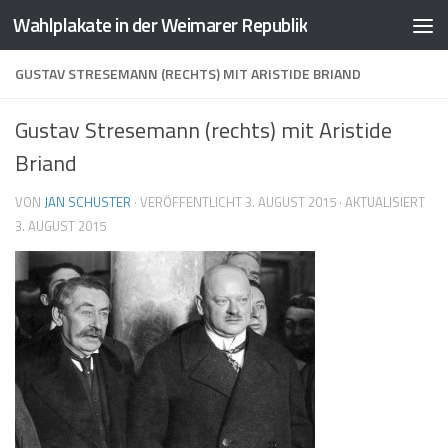
Wahlplakate in der Weimarer Republik
Zum Inhalt springen
GUSTAV STRESEMANN (RECHTS) MIT ARISTIDE BRIAND
Gustav Stresemann (rechts) mit Aristide
Briand
VON
JAN SCHUSTER
· VERÖFFENTLICHT
3. AUGUST 2015
· AKTUALISIERT
3. AUGUST 2015