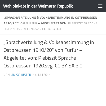
Wahlplakate in der Weimarer Republik
Zum Inhalt springen
„SPRACHVERTEILUNG & VOLKSABSTIMMUNG IN OSTPREUSSEN
1910/20“ VON
FURFUR
– ABGELEITET VON:
PLEBISZIT SPRACHE
OSTPREUSSEN 1920.SVG
,
CC BY-SA 3.0
„Sprachverteilung & Volksabstimmung in
Ostpreussen 1910/20“ von
Furfur
–
Abgeleitet von:
Plebiszit Sprache
Ostpreussen 1920.svg
,
CC BY-SA 3.0
VON
JAN SCHUSTER
·
14. JULI 2015