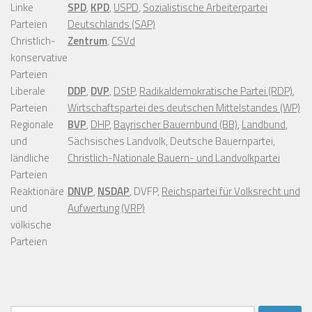
Linke
SPD
,
KPD
,
USPD
,
Sozialistische Arbeiterpartei
Parteien
Deutschlands (SAP)
Christlich-
Zentrum
,
CSVd
konservative
Parteien
Liberale
DDP
,
DVP
,
DStP
,
Radikaldemokratische Partei (RDP)
,
Parteien
Wirtschaftspartei des deutschen Mittelstandes (WP)
Regionale
BVP
,
DHP
,
Bayrischer Bauernbund (BB)
,
Landbund
,
und
Sächsisches Landvolk, Deutsche Bauernpartei,
ländliche
Christlich-Nationale Bauern- und Landvolkpartei
Parteien
Reaktionäre
DNVP
,
NSDAP
, DVFP,
Reichspartei für Volksrecht und
und
Aufwertung (VRP)
völkische
Parteien