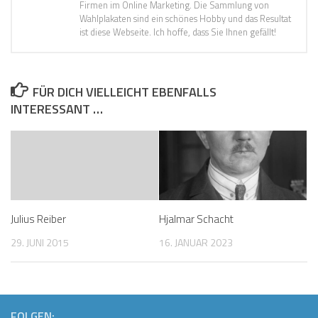
Firmen im Online Marketing. Die Sammlung von
Wahlplakaten sind ein schönes Hobby und das Resultat
ist diese Webseite. Ich hoffe, dass Sie Ihnen gefällt!
FÜR DICH VIELLEICHT EBENFALLS
INTERESSANT …
Julius Reiber
Hjalmar Schacht
29. JUNI 2015
16. JANUAR 2023
FOLGEN: