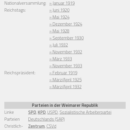
Nationalversammlung:
» Januar 1919
Reichstags:
» Juni 1920
» Mai 1924
» Dezember 1924
» Mai 1928
» September 1930
» Juli 1932
» November 1932
» März 1933
» November 1933
Reichspräsident:
» Februar 1919
» März/April 1925
» März/April 1932
Parteien in der Weimarer Republik
Linke
SPD
,
KPD
,
USPD
,
Sozialistische Arbeiterpartei
Parteien
Deutschlands (SAP)
Christlich-
Zentrum
,
CSVd