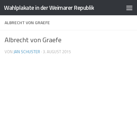
Wahlplakate in der Weimarer Republik
Zum Inhalt springen
ALBRECHT VON GRAEFE
Albrecht von Graefe
VON
JAN SCHUSTER
·
3. AUGUST 2015