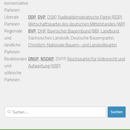
konservative
Parteien
Liberale
DDP
,
DVP
,
DStP
,
Radikaldemokratische Partei (RDP)
,
Parteien
Wirtschaftspartei des deutschen Mittelstandes (WP)
Regionale
BVP
,
DHP
,
Bayrischer Bauernbund (BB)
,
Landbund
,
und
Sächsisches Landvolk, Deutsche Bauernpartei,
ländliche
Christlich-Nationale Bauern- und Landvolkpartei
Parteien
Reaktionäre
DNVP
,
NSDAP
, DVFP,
Reichspartei für Volksrecht und
und
Aufwertung (VRP)
völkische
Parteien
Suchen
nach: