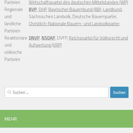
Parteien
Wirtschaftspartei des deutschen Mittelstandes (WP)
Regionale
BVP
,
DHP
,
Bayrischer Bauernbund (BB)
,
Landbund
,
und
Sächsisches Landvolk, Deutsche Bauernpartei,
ländliche
Christlich-Nationale Bauern- und Landvolkpartei
Parteien
Reaktionäre
DNVP
,
NSDAP
, DVFP,
Reichspartei für Volksrecht und
und
Aufwertung (VRP)
völkische
Parteien
Suchen
nach:
MEHR