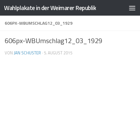
Wahlplakate in der Weimarer Republik
Zum Inhalt springen
606PX-WBUMSCHLAG12_03_1929
606px-WBUmschlag12_03_1929
VON
JAN SCHUSTER
·
5. AUGUST 2015