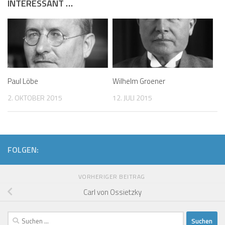
INTERESSANT …
Paul Löbe
Wilhelm Groener
2. OKTOBER 2015
12. JULI 2015
FOLGEN:
VORHERIGER BEITRAG
Carl von Ossietzky
Suchen