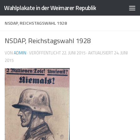
Wahlplakate in der Weimarer Republik
Zum Inhalt springen
NSDAP, REICHSTAGSWAHL 1928
NSDAP, Reichstagswahl 1928
VON
ADMIN
· VERÖFFENTLICHT
22. JUNI 2015
· AKTUALISIERT
24. JUNI
2015