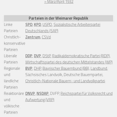
» März/April 1932
Parteien in der Weimarer Republik
Linke
SPD
,
KPD
,
USPD
,
Sozialistische Arbeiterpartei
Parteien
Deutschlands (SAP)
Christlich-
Zentrum
,
CSVd
konservative
Parteien
Liberale
DDP
,
DVP
,
DStP
,
Radikaldemokratische Partei (RDP)
,
Parteien
Wirtschaftspartei des deutschen Mittelstandes (WP)
Regionale
BVP
,
DHP
,
Bayrischer Bauernbund (BB)
,
Landbund
,
und
Sächsisches Landvolk, Deutsche Bauernpartei,
ländliche
Christlich-Nationale Bauern- und Landvolkpartei
Parteien
Reaktionäre
DNVP
,
NSDAP
, DVFP,
Reichspartei für Volksrecht und
und
Aufwertung (VRP)
völkische
Parteien