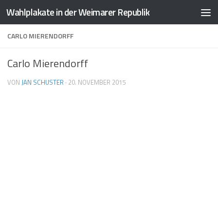
Wahlplakate in der Weimarer Republik
Zum Inhalt springen
CARLO MIERENDORFF
Carlo Mierendorff
VON
JAN SCHUSTER
·
20. NOVEMBER 2015