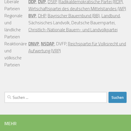
Liberale
DDP
,
DVP
,
DStP
,
Radikaldemokratische Partei (RDP)
,
Parteien
Wirtschaftspartei des deutschen Mittelstandes (WP)
Regionale
BVP
,
DHP
,
Bayrischer Bauernbund (BB)
,
Landbund
,
und
Sächsisches Landvolk, Deutsche Bauernpartei,
ländliche
Christlich-Nationale Bauern- und Landvolkpartei
Parteien
Reaktionäre
DNVP
,
NSDAP
, DVFP,
Reichspartei für Volksrecht und
und
Aufwertung (VRP)
völkische
Parteien
Suchen
nach:
MEHR