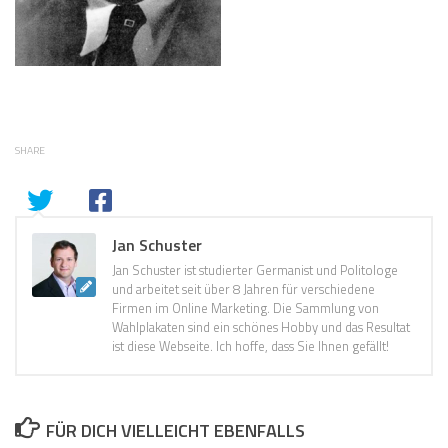
SHARE
Jan Schuster
Jan Schuster ist studierter Germanist und Politologe
und arbeitet seit über 8 Jahren für verschiedene
Firmen im Online Marketing. Die Sammlung von
Wahlplakaten sind ein schönes Hobby und das Resultat
ist diese Webseite. Ich hoffe, dass Sie Ihnen gefällt!
FÜR DICH VIELLEICHT EBENFALLS