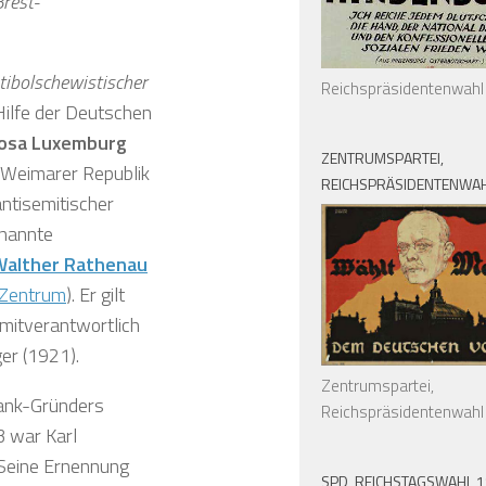
rest-
tibolschewistischer
Reichspräsidentenwahl
 Hilfe der Deutschen
osa Luxemburg
ZENTRUMSPARTEI,
r Weimarer Republik
REICHSPRÄSIDENTENWAH
antisemitischer
enannte
Walther Rathenau
Zentrum
). Er gilt
mitverantwortlich
er (1921).
Zentrumspartei,
Bank-Gründers
Reichspräsidentenwahl
 war Karl
. Seine Ernennung
SPD, REICHSTAGSWAHL 