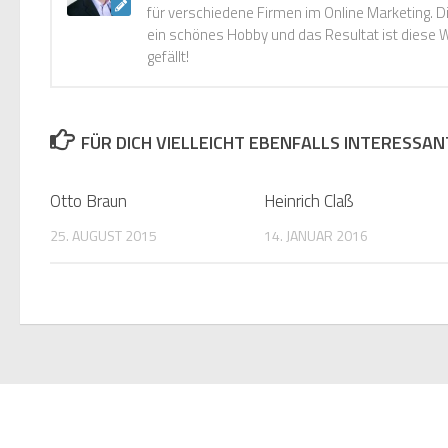
für verschiedene Firmen im Online Marketing. 
ein schönes Hobby und das Resultat ist diese W
gefällt!
FÜR DICH VIELLEICHT EBENFALLS INTERESSAN
Otto Braun
Heinrich Claß
25. AUGUST 2015
14. JANUAR 2016