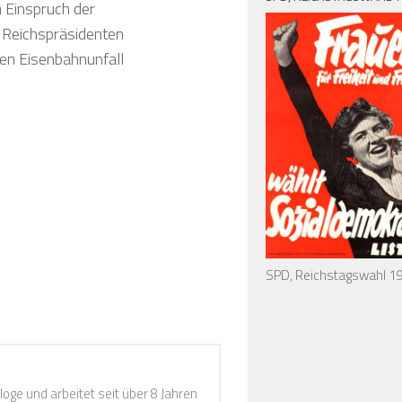
 Einspruch der
 Reichspräsidenten
en Eisenbahnunfall
SPD, Reichstagswahl 1
loge und arbeitet seit über 8 Jahren