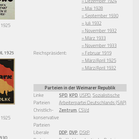
» Dezember 1924
» Mai 1928
» September 1930
» Juli 1932
 1925
» November 1932
» März 1933
» November 1933
L 1925
Reichspräsident:
» Februar 1919
» März/April 1925
» März/April 1932
Parteien in der Weimarer Republik
Linke
SPD
,
KPD
,
USPD
,
Sozialistische
Parteien
Arbeiterpartei Deutschlands (SAP)
Christlich-
Zentrum
,
CSVd
konservative
 1925
Parteien
Liberale
DDP
,
DVP
,
DStP
,
1930