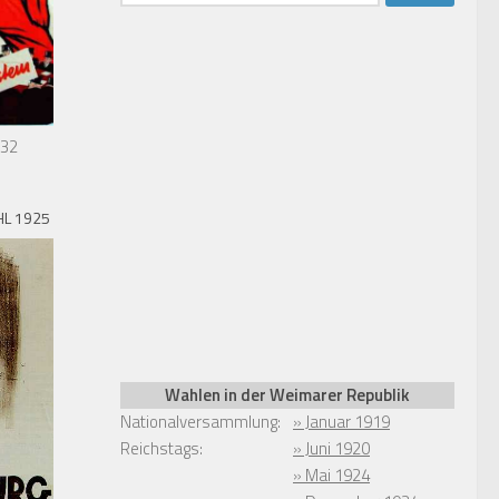
nach:
932
L 1925
Wahlen in der Weimarer Republik
Nationalversammlung:
» Januar 1919
Reichstags:
» Juni 1920
» Mai 1924