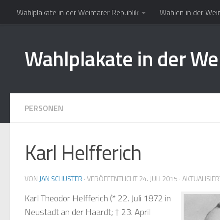
Wahlplakate in der Weimarer Republik
Wahlen in der Wei
Zum Inhalt springen
Wahlplakate in der We
PERSONEN
Karl Helfferich
VON
JAN SCHUSTER
· VERÖFFENTLICHT
24. JULI 2015
· AKTUALISIE
Karl Theodor Helfferich
(* 22. Juli 1872 in
Neustadt an der Haardt; † 23. April