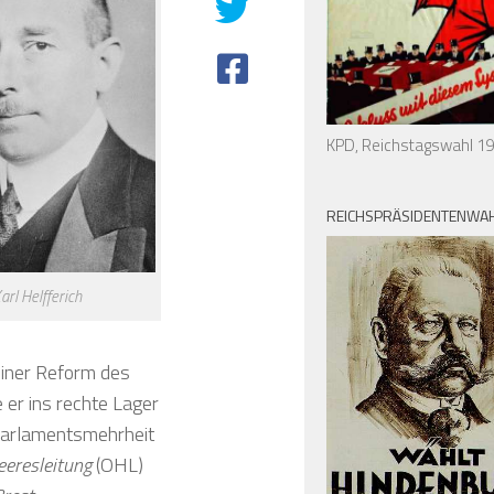
KPD, Reichstagswahl 1
REICHSPRÄSIDENTENWAH
arl Helfferich
iner Reform des
er ins rechte Lager
Parlamentsmehrheit
eresleitung
(OHL)