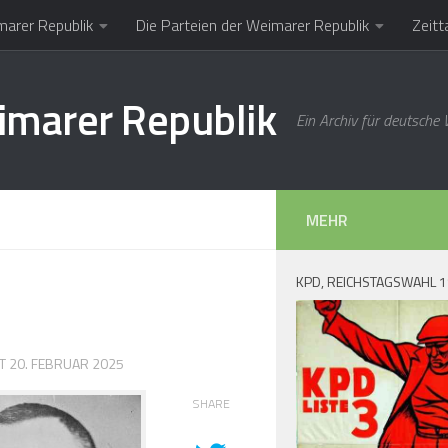
marer Republik
Die Parteien der Weimarer Republik
Zeitt
imarer Republik
Ein Archiv für deutsche
MEHR
KPD, REICHSTAGSWAHL 
RT
20. FEBRUAR 2025
SHARE