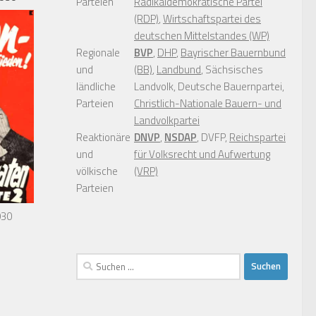
Parteien
Radikaldemokratische Partei
(RDP)
,
Wirtschaftspartei des
deutschen Mittelstandes (WP)
Regionale
BVP
,
DHP
,
Bayrischer Bauernbund
und
(BB)
,
Landbund
, Sächsisches
ländliche
Landvolk, Deutsche Bauernpartei,
Parteien
Christlich-Nationale Bauern- und
Landvolkpartei
Reaktionäre
DNVP
,
NSDAP
, DVFP,
Reichspartei
und
für Volksrecht und Aufwertung
völkische
(VRP)
Parteien
930
Suchen
nach: