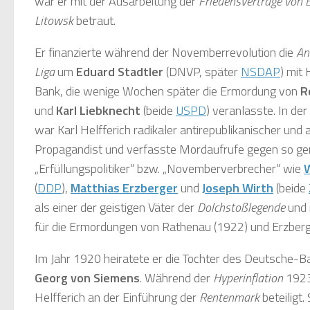
war er mit der Ausarbeitung der
Friedensverträge von B
Litowsk
betraut.
Er finanzierte während der Novemberrevolution die
An
Liga
um
Eduard Stadtler
(DNVP, später
NSDAP
) mit
Bank, die wenige Wochen später die Ermordung von
R
und
Karl Liebknecht
(beide
USPD
) veranlasste. In de
war Karl Helfferich radikaler antirepublikanischer und 
Propagandist und verfasste Mordaufrufe gegen so g
„
Erfüllungspolitiker
“ bzw. „
Novemberverbrecher
“ wie
(
DDP
),
Matthias Erzberger
und
Joseph Wirth
(beide
als einer der geistigen Väter der
Dolchstoßlegende
und 
für die Ermordungen von Rathenau (1922) und Erzberg
Im Jahr 1920 heiratete er die Tochter des Deutsche-
Georg von Siemens
. Während der
Hyperinflation
1923
Helfferich an der Einführung der
Rentenmark
beteiligt