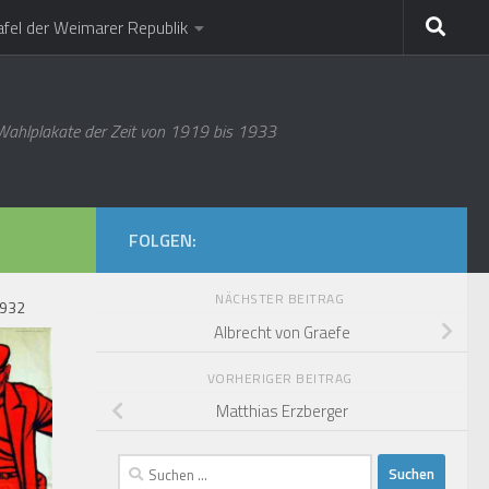
afel der Weimarer Republik
 Wahlplakate der Zeit von 1919 bis 1933
FOLGEN:
NÄCHSTER BEITRAG
1932
Albrecht von Graefe
VORHERIGER BEITRAG
Matthias Erzberger
Suchen