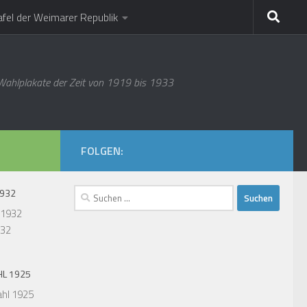
afel der Weimarer Republik
 Wahlplakate der Zeit von 1919 bis 1933
FOLGEN:
Suchen
1932
nach:
932
L 1925