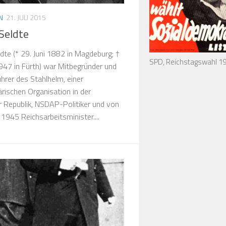
N
21. JULI 2015
Seldte
dte (* 29. Juni 1882 in Magdeburg; †
SPD, Reichstagswahl 1
1947 in Fürth) war Mitbegründer und
hrer des Stahlhelm, einer
ärischen Organisation in der
 Republik, NSDAP-Politiker und von
1945 Reichsarbeitsminister....