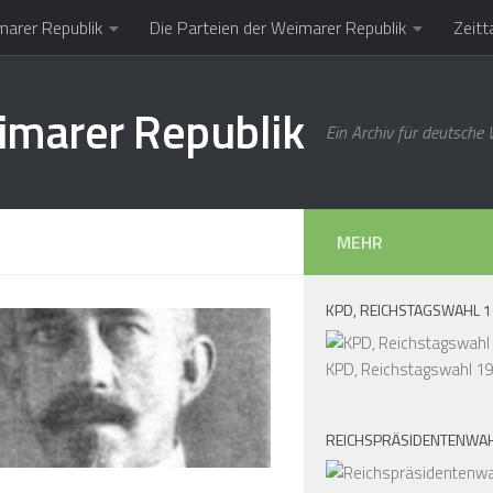
marer Republik
Die Parteien der Weimarer Republik
Zeitt
imarer Republik
Ein Archiv für deutsche
MEHR
KPD, REICHSTAGSWAHL 
KPD, Reichstagswahl 1
REICHSPRÄSIDENTENWAH