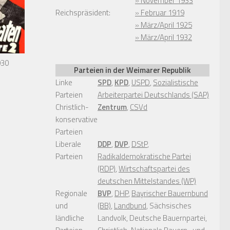
» November 1933
Reichspräsident:
» Februar 1919
» März/April 1925
» März/April 1932
930
Parteien in der Weimarer Republik
Linke
SPD
,
KPD
,
USPD
,
Sozialistische
Parteien
Arbeiterpartei Deutschlands (SAP)
Christlich-
Zentrum
,
CSVd
konservative
Parteien
Liberale
DDP
,
DVP
,
DStP
,
Parteien
Radikaldemokratische Partei
(RDP)
,
Wirtschaftspartei des
deutschen Mittelstandes (WP)
Regionale
BVP
,
DHP
,
Bayrischer Bauernbund
und
(BB)
,
Landbund
, Sächsisches
ländliche
Landvolk, Deutsche Bauernpartei,