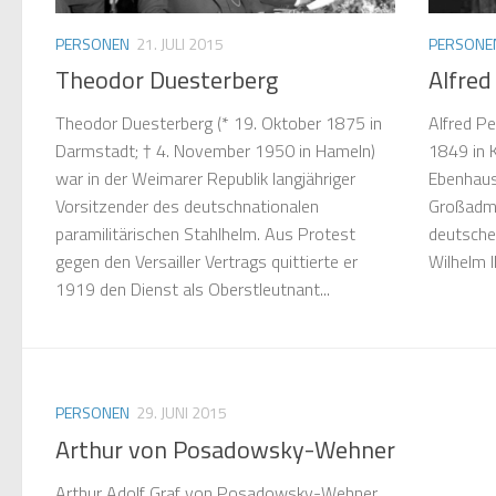
PERSONEN
21. JULI 2015
PERSONE
Theodor Duesterberg
Alfred
Theodor Duesterberg (* 19. Oktober 1875 in
Alfred Pe
Darmstadt; † 4. November 1950 in Hameln)
1849 in K
war in der Weimarer Republik langjähriger
Ebenhaus
Vorsitzender des deutschnationalen
Großadmi
paramilitärischen Stahlhelm. Aus Protest
deutsche
gegen den Versailler Vertrags quittierte er
Wilhelm II
1919 den Dienst als Oberstleutnant...
PERSONEN
29. JUNI 2015
Arthur von Posadowsky-Wehner
Arthur Adolf Graf von Posadowsky-Wehner