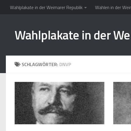
Wahlplakate in der Weimarer Republik
Wahlen in der Wei
Zum Inhalt springen
Wahlplakate in der We
SCHLAGWÖRTER:
DNVP