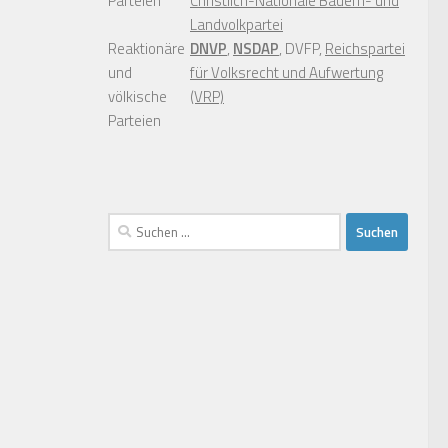
Parteien
Christlich-Nationale Bauern- und
Landvolkpartei
Reaktionäre
DNVP
,
NSDAP
, DVFP,
Reichspartei
und
für Volksrecht und Aufwertung
völkische
(VRP)
Parteien
Suchen
nach: