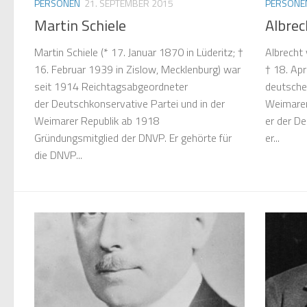
PERSONEN
21. SEPTEMBER 2015
PERSONE
Martin Schiele
Albrec
Martin Schiele (* 17. Januar 1870 in Lüderitz; †
Albrecht 
16. Februar 1939 in Zislow, Mecklenburg) war
† 18. Apr
seit 1914 Reichtagsabgeordneter
deutscher
der Deutschkonservative Partei und in der
Weimarer
Weimarer Republik ab 1918
er der De
Gründungsmitglied der DNVP. Er gehörte für
er...
die DNVP...