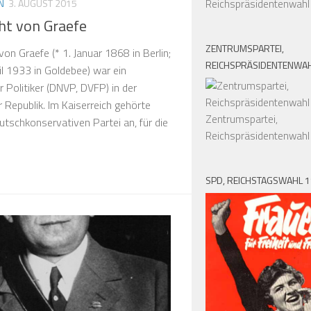
N
3. AUGUST 2015
Reichspräsidentenwahl
ht von Graefe
ZENTRUMSPARTEI,
von Graefe (* 1. Januar 1868 in Berlin;
REICHSPRÄSIDENTENWAH
il 1933 in Goldebee) war ein
 Politiker (DNVP, DVFP) in der
 Republik. Im Kaiserreich gehörte
Zentrumspartei,
utschkonservativen Partei an, für die
Reichspräsidentenwahl
SPD, REICHSTAGSWAHL 