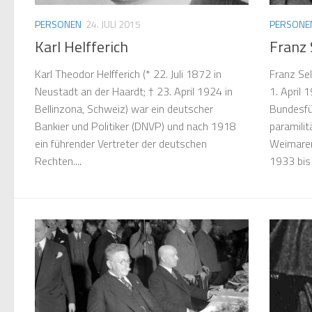
PERSONEN
24. JULI 2015
PERSONE
Karl Helfferich
Franz 
Karl Theodor Helfferich (* 22. Juli 1872 in
Franz Sel
Neustadt an der Haardt; † 23. April 1924 in
1. April 
Bellinzona, Schweiz) war ein deutscher
Bundesfü
Bankier und Politiker (DNVP) und nach 1918
paramilit
ein führender Vertreter der deutschen
Weimarer
Rechten....
1933 bis 