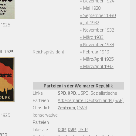
» Dezember 1924
» Mai 1928
» September 1930
» Juli 1932
 1925
» November 1932
» März 1933
» November 1933
L 1925
Reichspräsident:
» Februar 1919
» März/April 1925
» März/April 1932
Parteien in der Weimarer Republik
Linke
SPD
,
KPD
,
USPD
,
Sozialistische
Parteien
Arbeiterpartei Deutschlands (SAP)
Christlich-
Zentrum
,
CSVd
konservative
 1925
Parteien
Liberale
DDP
,
DVP
,
DStP
,
1930