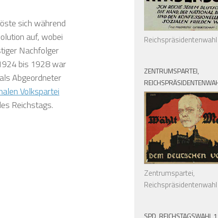
öste sich während
lution auf, wobei
Reichspräsidentenwahl
tiger Nachfolger
 1924 bis 1928 war
ZENTRUMSPARTEI,
z als Abgeordneter
REICHSPRÄSIDENTENWAH
alen Volkspartei
des Reichstags.
Zentrumspartei,
Reichspräsidentenwahl
SPD, REICHSTAGSWAHL 