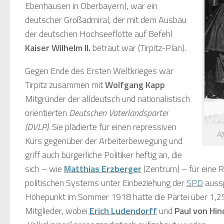
Ebenhausen in Oberbayern), war ein
deutscher Großadmiral, der mit dem Ausbau
der deutschen Hochseeflotte auf Befehl
Kaiser Wilhelm II.
betraut war (Tirpitz-Plan).
Gegen Ende des Ersten Weltkrieges war
Tirpitz zusammen mit
Wolfgang Kapp
Mitgründer der alldeutsch und nationalistisch
orientierten
Deutschen Vaterlandspartei
(DVLP)
. Sie plädierte für einen repressiven
Al
Kurs gegenüber der Arbeiterbewegung und
griff auch bürgerliche Politiker heftig an, die
sich – wie
Matthias Erzberger
(Zentrum) – für eine 
politischen Systems unter Einbeziehung der
SPD
aussp
Höhepunkt im Sommer 1918 hatte die Partei über 1,25
Mitglieder, wobei
Erich Ludendorff
und
Paul von Hi