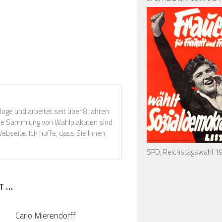
loge und arbeitet seit über 8 Jahren
Die Sammlung von Wahlplakaten sind
ebseite. Ich hoffe, dass Sie Ihnen
SPD, Reichstagswahl 1
T …
Carlo Mierendorff