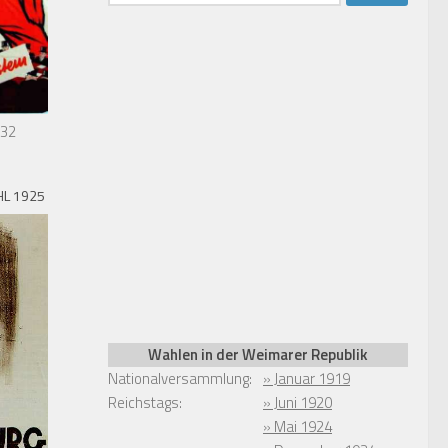
nach:
932
L 1925
Wahlen in der Weimarer Republik
Nationalversammlung:
» Januar 1919
Reichstags:
» Juni 1920
» Mai 1924