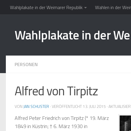
Wahlplakate in der Weimarer Republik
Wahlen in der Wei
Zum Inhalt springen
Wahlplakate in der We
PERSONEN
Alfred von Tirpitz
VON
JAN SCHUSTER
· VERÖFFENTLICHT
13. JULI 2015
· AKTUALISIE
Alfred Peter Friedrich von Tirpitz
(* 19. März
1849 in Küstrin; † 6. März 1930 in