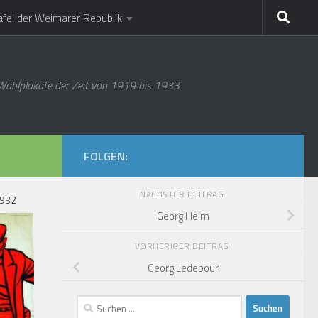
afel der Weimarer Republik
 Wahlplakate der Zeit von 1919 bis 1933
FOLGEN:
NÄCHSTER BEITRAG
1932
Georg Heim
VORHERIGER BEITRAG
Georg Ledebour
Suchen