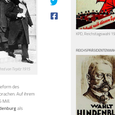
KPD, Reichstagswahl 1
REICHSPRÄSIDENTENWAH
fred von Tirpitz 1915
Reform des
rachen. Auf ihrem
 Mill.
ndenburg
als