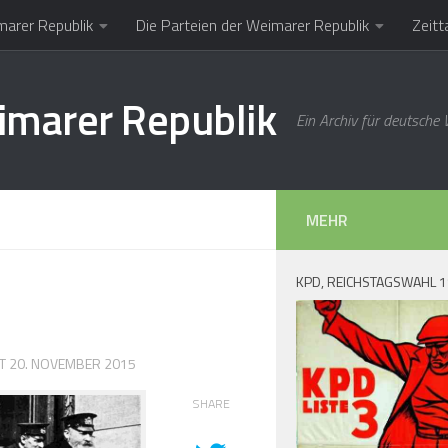
marer Republik
Die Parteien der Weimarer Republik
Zeitt
imarer Republik
Ein Archiv für deutsche
MEHR
KPD, REICHSTAGSWAHL 
RT
20. NOVEMBER 2015
SHARE