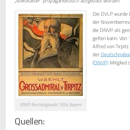
„Volkskaiser“ propagandistisch aufgebaut wurden.
Die DVLP wurde l
der Novemberrevo
die DNVP als geis
gelten kann. Von
Alfred von Tirpit
der
Deutschnation
(DNVP)
Mitglied 
DNVP, Reichstagswahl 1924, Bayern
Quellen: