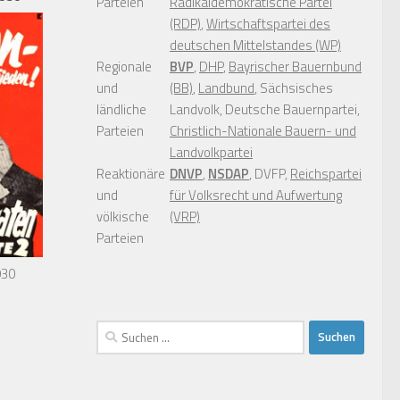
Parteien
Radikaldemokratische Partei
(RDP)
,
Wirtschaftspartei des
deutschen Mittelstandes (WP)
Regionale
BVP
,
DHP
,
Bayrischer Bauernbund
und
(BB)
,
Landbund
, Sächsisches
ländliche
Landvolk, Deutsche Bauernpartei,
Parteien
Christlich-Nationale Bauern- und
Landvolkpartei
Reaktionäre
DNVP
,
NSDAP
, DVFP,
Reichspartei
und
für Volksrecht und Aufwertung
völkische
(VRP)
Parteien
930
Suchen
nach: