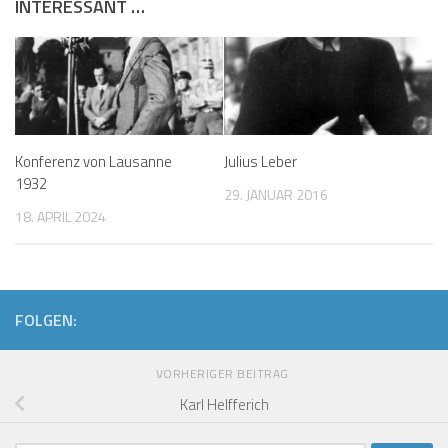
INTERESSANT …
Konferenz von Lausanne
Julius Leber
1932
29. JANUAR 2016
18. APRIL 2024
FOLGEN:
VORHERIGER BEITRAG
Karl Helfferich