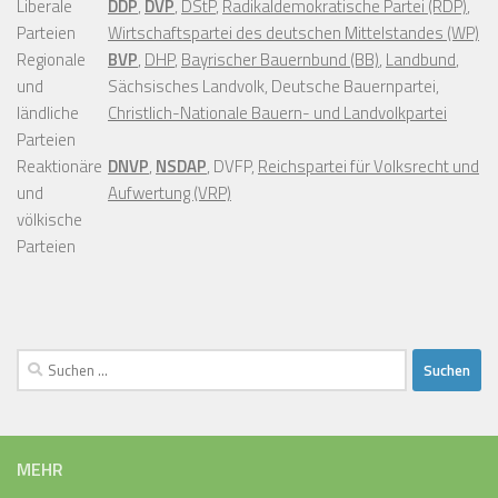
Liberale
DDP
,
DVP
,
DStP
,
Radikaldemokratische Partei (RDP)
,
Parteien
Wirtschaftspartei des deutschen Mittelstandes (WP)
Regionale
BVP
,
DHP
,
Bayrischer Bauernbund (BB)
,
Landbund
,
und
Sächsisches Landvolk, Deutsche Bauernpartei,
ländliche
Christlich-Nationale Bauern- und Landvolkpartei
Parteien
Reaktionäre
DNVP
,
NSDAP
, DVFP,
Reichspartei für Volksrecht und
und
Aufwertung (VRP)
völkische
Parteien
Suchen
nach:
MEHR