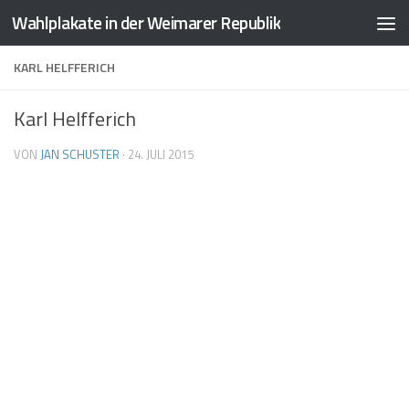
Wahlplakate in der Weimarer Republik
Zum Inhalt springen
KARL HELFFERICH
Karl Helfferich
VON
JAN SCHUSTER
·
24. JULI 2015