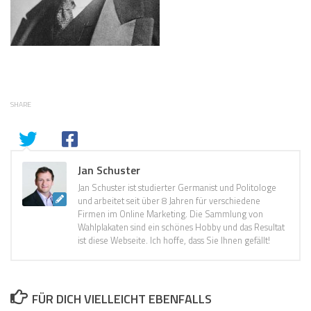
SHARE
Jan Schuster
Jan Schuster ist studierter Germanist und Politologe
und arbeitet seit über 8 Jahren für verschiedene
Firmen im Online Marketing. Die Sammlung von
Wahlplakaten sind ein schönes Hobby und das Resultat
ist diese Webseite. Ich hoffe, dass Sie Ihnen gefällt!
FÜR DICH VIELLEICHT EBENFALLS