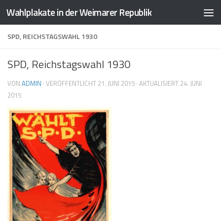
Wahlplakate in der Weimarer Republik
Zum Inhalt springen
SPD, REICHSTAGSWAHL 1930
SPD, Reichstagswahl 1930
VON
ADMIN
· VERÖFFENTLICHT
21. JUNI 2015
· AKTUALISIERT
24. JUNI
2015