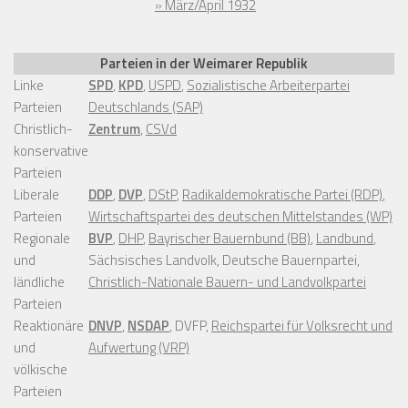
» März/April 1932
Parteien in der Weimarer Republik
Linke
SPD
,
KPD
,
USPD
,
Sozialistische Arbeiterpartei
Parteien
Deutschlands (SAP)
Christlich-
Zentrum
,
CSVd
konservative
Parteien
Liberale
DDP
,
DVP
,
DStP
,
Radikaldemokratische Partei (RDP)
,
Parteien
Wirtschaftspartei des deutschen Mittelstandes (WP)
Regionale
BVP
,
DHP
,
Bayrischer Bauernbund (BB)
,
Landbund
,
und
Sächsisches Landvolk, Deutsche Bauernpartei,
ländliche
Christlich-Nationale Bauern- und Landvolkpartei
Parteien
Reaktionäre
DNVP
,
NSDAP
, DVFP,
Reichspartei für Volksrecht und
und
Aufwertung (VRP)
völkische
Parteien