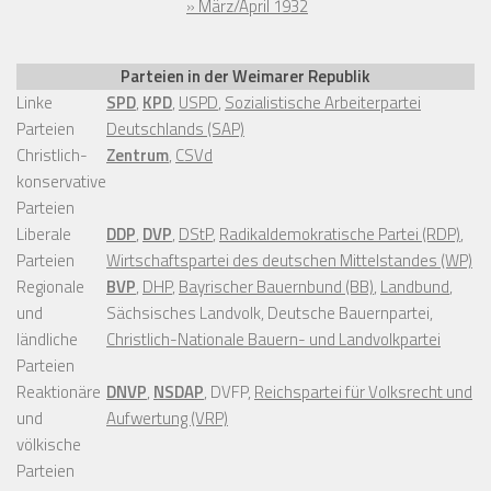
» März/April 1932
Parteien in der Weimarer Republik
Linke
SPD
,
KPD
,
USPD
,
Sozialistische Arbeiterpartei
Parteien
Deutschlands (SAP)
Christlich-
Zentrum
,
CSVd
konservative
Parteien
Liberale
DDP
,
DVP
,
DStP
,
Radikaldemokratische Partei (RDP)
,
Parteien
Wirtschaftspartei des deutschen Mittelstandes (WP)
Regionale
BVP
,
DHP
,
Bayrischer Bauernbund (BB)
,
Landbund
,
und
Sächsisches Landvolk, Deutsche Bauernpartei,
ländliche
Christlich-Nationale Bauern- und Landvolkpartei
Parteien
Reaktionäre
DNVP
,
NSDAP
, DVFP,
Reichspartei für Volksrecht und
und
Aufwertung (VRP)
völkische
Parteien