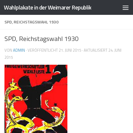
Wahlplakate in der Weimarer Republik
Zum Inhalt springen
SPD, REICHSTAGSWAHL 1930
SPD, Reichstagswahl 1930
VON
ADMIN
· VERÖFFENTLICHT
21. JUNI 2015
· AKTUALISIERT
24. JUNI
2015