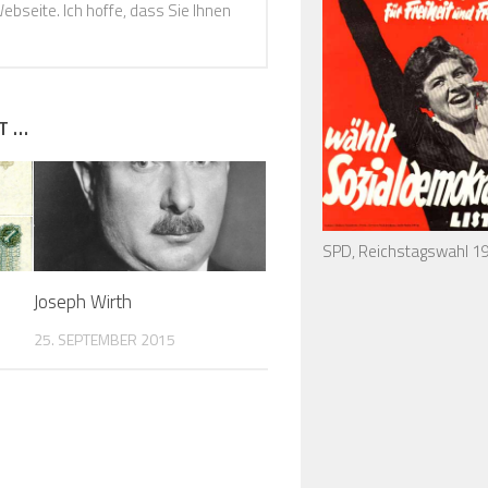
ebseite. Ich hoffe, dass Sie Ihnen
T …
SPD, Reichstagswahl 1
Joseph Wirth
25. SEPTEMBER 2015