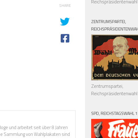
Reichspräsidentenwahl
SHARE
ZENTRUMSPARTEI,
REICHSPRÄSIDENTENWAH
Zentrumspartei,
Reichspräsidentenwahl
SPD, REICHSTAGSWAHL 
loge und arbeitet seit über 8 Jahren
Die Sammlung von Wahlplakaten sind