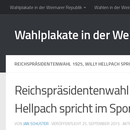
Wahlplakate in der Weimarer Republik
Wahlen in der Wei
Zum Inhalt springen
Wahlplakate in der We
REICHSPRÄSIDENTENWAHL 1925, WILLY HELLPACH SPR
Reichspräsidentenwahl 
Hellpach spricht im Spo
VON
JAN SCHUSTER
· VERÖFFENTLICHT
25. SEPTEMBER 2015
· AKT