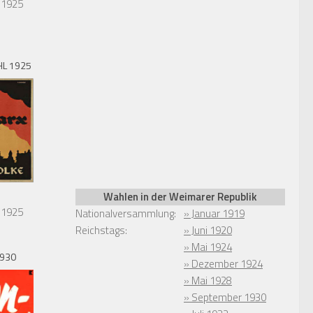
 1925
L 1925
Wahlen in der Weimarer Republik
 1925
Nationalversammlung:
» Januar 1919
Reichstags:
» Juni 1920
» Mai 1924
1930
» Dezember 1924
» Mai 1928
» September 1930