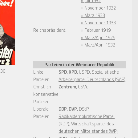
» Juli 1932
» November 1932
» März 1933
» November 1933
Reichspräsident:
» Februar 1919
» März/April 1925
» März/April 1932
Parteien in der Weimarer Republik
930
Linke
SPD
,
KPD
,
USPD
,
Sozialistische
Parteien
Arbeiterpartei Deutschlands (SAP)
Christlich-
Zentrum
,
CSVd
konservative
Parteien
Liberale
DDP
,
DVP
,
DStP
,
Parteien
Radikaldemokratische Partei
(RDP)
,
Wirtschaftspartei des
deutschen Mittelstandes (WP)