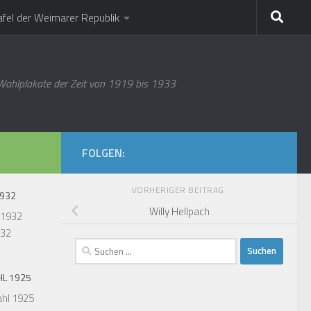
afel der Weimarer Republik
 Wahlplakate der Zeit von 1919 bis 1933
FOLGEN:
VORHERIGER BEITRAG
1932
Willy Hellpach
932
Suchen
nach:
L 1925