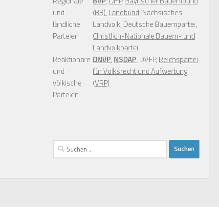
Regionale
BVP
,
DHP
,
Bayrischer Bauernbund
und
(BB)
,
Landbund
, Sächsisches
ländliche
Landvolk, Deutsche Bauernpartei,
Parteien
Christlich-Nationale Bauern- und
Landvolkpartei
Reaktionäre
DNVP
,
NSDAP
, DVFP,
Reichspartei
und
für Volksrecht und Aufwertung
völkische
(VRP)
Parteien
Suchen
nach: