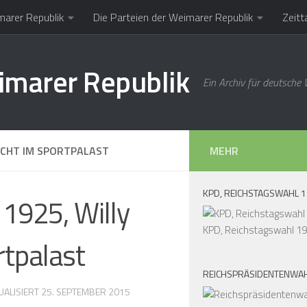
marer Republik
Die Parteien der Weimarer Republik
Zeitt
imarer Republik
Ein Archiv für deutsche
ICHT IM SPORTPALAST
MEHR
KPD, REICHSTAGSWAHL 
1925, Willy
KPD, Reichstagswahl 1
rtpalast
REICHSPRÄSIDENTENWAH
UALISIERT
25. SEPTEMBER 2015