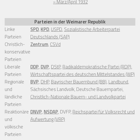
» März/April 1932
Parteien in der Weimarer Republik
Linke
SPD
,
KPD
,
USPD
,
Sozialistische Arbeiterpartei
Parteien
Deutschlands (SAP)
Christlich-
Zentrum
,
CSVd
konservative
Parteien
Liberale
DDP
,
DVP
,
DStP
,
Radikaldemokratische Partei (RDP)
,
Parteien
Wirtschaftspartei des deutschen Mittelstandes (WP)
Regionale
BVP
,
DHP
,
Bayrischer Bauernbund (BB)
,
Landbund
,
und
Sächsisches Landvolk, Deutsche Bauernpartei,
ländliche
Christlich-Nationale Bauern- und Landvolkpartei
Parteien
Reaktionäre
DNVP
,
NSDAP
, DVFP,
Reichspartei für Volksrecht und
und
Aufwertung (VRP)
völkische
Parteien