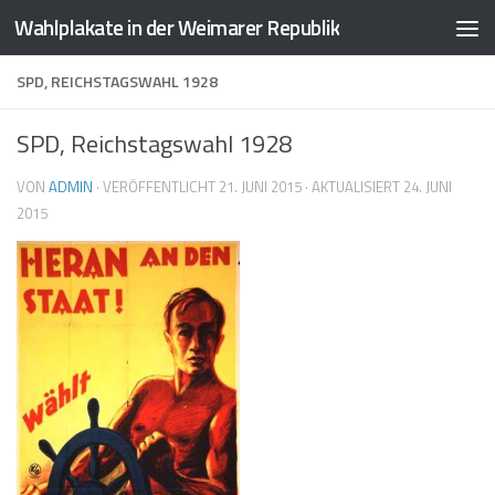
Wahlplakate in der Weimarer Republik
Zum Inhalt springen
SPD, REICHSTAGSWAHL 1928
SPD, Reichstagswahl 1928
VON
ADMIN
· VERÖFFENTLICHT
21. JUNI 2015
· AKTUALISIERT
24. JUNI
2015